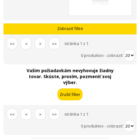
Zobraziť filtre
stránka 1 z 1
<<
<
>
>>
0 produktov
-
zobraziť
Vašim požiadavkám nevyhovuje žiadny
tovar. Skúste, prosím, pozmeniť svoj
výber.
stránka 1 z 1
<<
<
>
>>
0 produktov
-
zobraziť