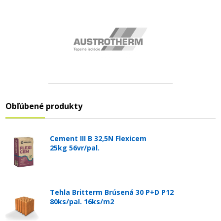
Obľúbené produkty
Cement III B 32,5N Flexicem
25kg 56vr/pal.
Tehla Britterm Brúsená 30 P+D P12
80ks/pal. 16ks/m2