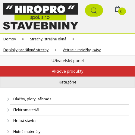
0
Domov
>
Strechy, strešné okná
>
Doplnky pre šikmé strechy
>
Vetracie mriežky, pásy
Užívateľský panel
Akciové produkty
Kategórie
Dlažby, ploty, záhrada
Elektromateriál
Hrubá stavba
Hutné materiály