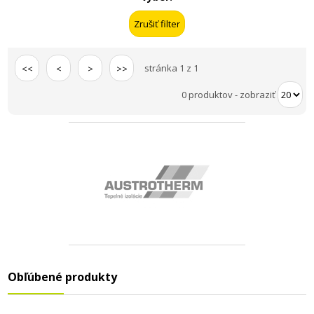
stránka 1 z 1
<<
<
>
>>
0 produktov
-
zobraziť
Obľúbené produkty