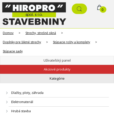
0
Domov
>
Strechy, strešné okná
>
Doplnky pre šikmé strechy
>
Stúpacie rošty a komplety
>
Stúpacie sady
Užívateľský panel
Akciové produkty
Kategórie
Dlažby, ploty, záhrada
Elektromateriál
Hrubá stavba