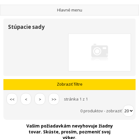
Hlavné menu
Stúpacie sady
Zobraziť filtre
stránka 1 z 1
<<
<
>
>>
0 produktov
-
zobraziť
Vašim požiadavkám nevyhovuje žiadny
tovar. Skúste, prosím, pozmeniť svoj
výber.