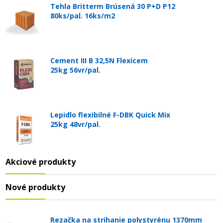
Tehla Britterm Brúsená 30 P+D P12
80ks/pal. 16ks/m2
Cement III B 32,5N Flexicem
25kg 56vr/pal.
Lepidlo flexibilné F-DBK Quick Mix
25kg 48vr/pal.
Akciové produkty
Nové produkty
Rezačka na strihanie polystyrénu 1370mm