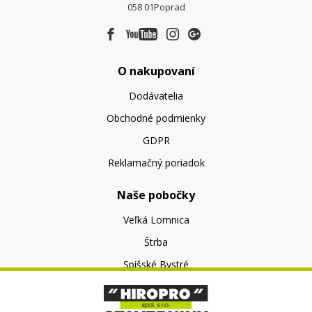
058 01
Poprad
O nakupovaní
Dodávatelia
Obchodné podmienky
GDPR
Reklamačný poriadok
Naše pobočky
Veľká Lomnica
Štrba
Spišské Bystré
O nás