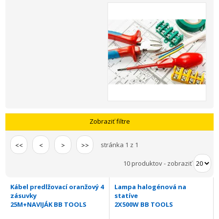
Zobraziť filtre
stránka 1 z 1
<<
<
>
>>
10 produktov
-
zobraziť
Kábel predlžovací oranžový 4
Lampa halogénová na
zásuvky
statíve
25M+NAVIJÁK BB TOOLS
2X500W BB TOOLS