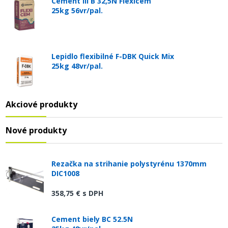
Cement III B 32,5N Flexicem
25kg 56vr/pal.
Lepidlo flexibilné F-DBK Quick Mix
25kg 48vr/pal.
Akciové produkty
Nové produkty
Rezačka na strihanie polystyrénu 1370mm
DIC1008
358,75 €
s DPH
Cement biely BC 52.5N