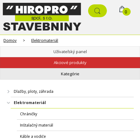
0
Domov
>
Elektromateriál
Užívateľský panel
Akciové produkty
Kategórie
Dlažby, ploty, záhrada
Elektromateriál
Chráničky
Inštalačný materiál
Káble a vodiče