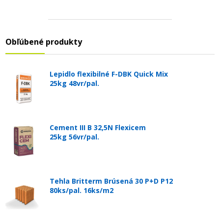
Obľúbené produkty
Lepidlo flexibilné F-DBK Quick Mix
25kg 48vr/pal.
Cement III B 32,5N Flexicem
25kg 56vr/pal.
Tehla Britterm Brúsená 30 P+D P12
80ks/pal. 16ks/m2