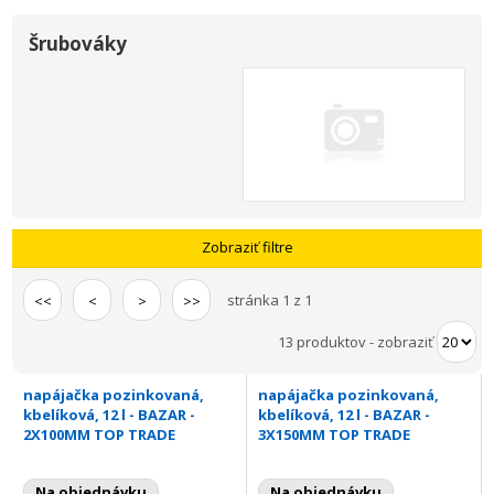
Šrubováky
Zobraziť filtre
stránka 1 z 1
<<
<
>
>>
13 produktov
-
zobraziť
napájačka pozinkovaná,
napájačka pozinkovaná,
kbelíková, 12 l - BAZAR -
kbelíková, 12 l - BAZAR -
2X100MM TOP TRADE
3X150MM TOP TRADE
Na objednávku
Na objednávku