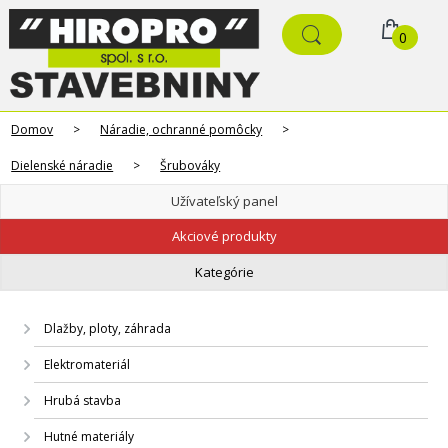
0
Domov
>
Náradie, ochranné pomôcky
>
Dielenské náradie
>
Šrubováky
Užívateľský panel
Akciové produkty
Kategórie
Dlažby, ploty, záhrada
Elektromateriál
Hrubá stavba
Hutné materiály