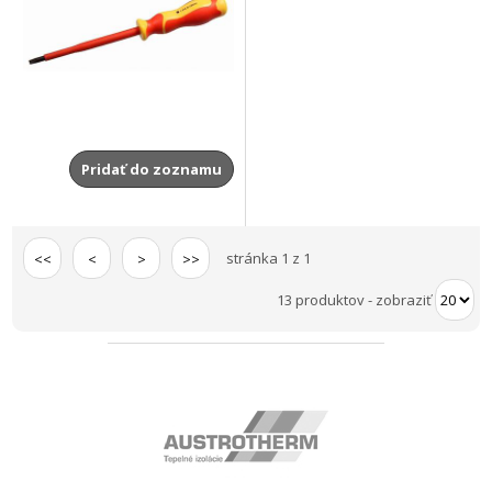
Pridať do zoznamu
stránka 1 z 1
<<
<
>
>>
13 produktov
-
zobraziť