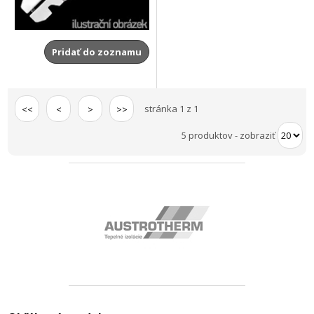
Pridať do zoznamu
stránka 1 z 1
<<
<
>
>>
5 produktov
-
zobraziť