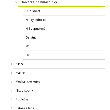
Univerzálne hmoždinky
DuoPower
N-F cylindrická
N-S zapustená
Ostatné
SX
UX
Klince
Matice
Mechanické kotvy
Nity a spony
Podložky
Reťaze a laná