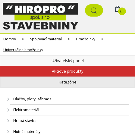
0
Domov
>
Spojovací materiál
>
Hmoždinky
>
Univerzálne hmoždinky
Užívateľský panel
Akciové produkty
Kategórie
Dlažby, ploty, záhrada
Elektromateriál
Hrubá stavba
Hutné materiály