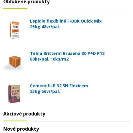
Obľúbené produkty
Lepidlo flexibilné F-DBK Quick Mix
25kg 48vr/pal.
Tehla Britterm Brúsená 30 P+D P12
80ks/pal. 16ks/m2
Cement III B 32,5N Flexicem
25kg 56vr/pal.
Akciové produkty
Nové produkty