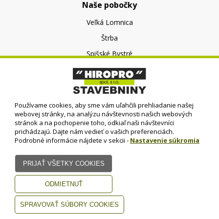
Naše pobočky
Veľká Lomnica
Štrba
Spišské Bystré
O nás
O spoločnosti
Používame cookies, aby sme vám uľahčili prehliadanie našej
Kontakt
webovej stránky, na analýzu návštevnosti našich webových
stránok a na pochopenie toho, odkiaľ naši návštevníci
prichádzajú. Dajte nám vedieť o vašich preferenciách.
Podrobné informácie nájdete v sekcii -
Nastavenie súkromia
© HIROPRO, spol. s r.o.
- 2023
Dizajn - Elall, spol. s r. o. -
Všetky práva vyhradené
www.elall.sk
Potrebujete pomoc?