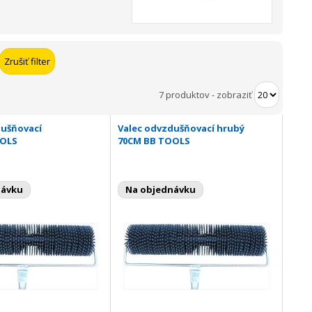
7 produktov
-
zobraziť
dušňovací
Valec odvzdušňovací hrubý
OOLS
70CM BB TOOLS
návku
Na objednávku