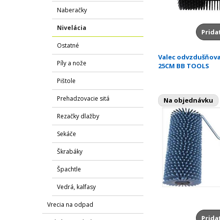
Naberačky
Nivelácia
Prida
Ostatné
Valec odvzdušňova
Píly a nože
25CM BB TOOLS
Pištole
Prehadzovacie sitá
Na objednávku
Rezačky dlažby
Sekáče
Škrabáky
Špachtle
Vedrá, kalfasy
Vrecia na odpad
Prida