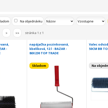
kladom
Na objednávku
stránka 1 z 1
>
>>
ovaná,
napájačka pozinkovaná,
Valec odvz
ZAR -
kbelíková, 12 l - BAZAR -
50CM BB T
E
80X230 TOP TRADE
Skladom
Na objed