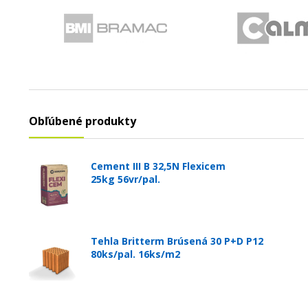
Obľúbené produkty
Cement III B 32,5N Flexicem
25kg 56vr/pal.
Tehla Britterm Brúsená 30 P+D P12
80ks/pal. 16ks/m2