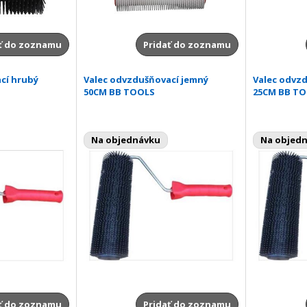
ť do zoznamu
Pridať do zoznamu
cí hrubý
Valec odvzdušňovací jemný
Valec odvz
50CM BB TOOLS
25CM BB T
Na objednávku
Na objed
ť do zoznamu
Pridať do zoznamu