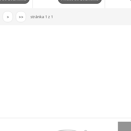
stránka 1 z 1
>
>>