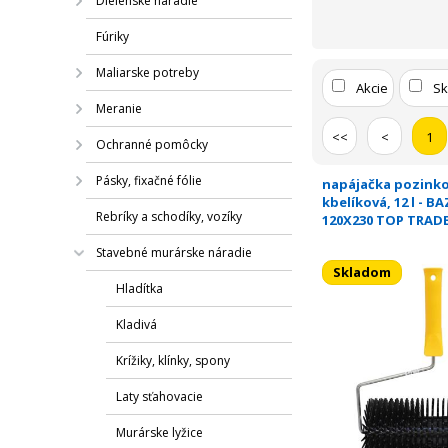
Dielenské náradie
Fúriky
Maliarske potreby
Akcie
S
Meranie
<<
<
1
Ochranné pomôcky
Pásky, fixačné fólie
napájačka pozink
kbelíková, 12 l - BA
Rebríky a schodíky, vozíky
120X230 TOP TRAD
Stavebné murárske náradie
Skladom
Hladítka
Kladivá
Krížiky, klínky, spony
Laty sťahovacie
Murárske lyžice