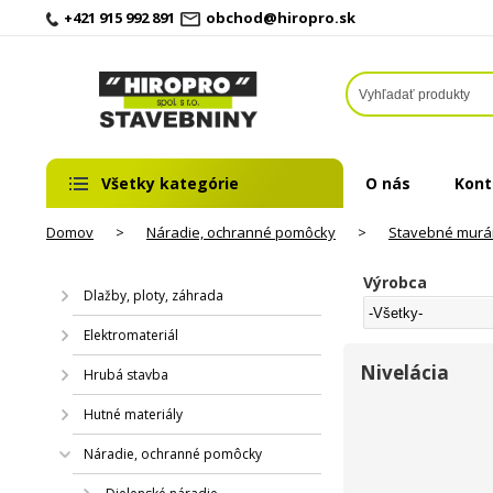
+421 915 992 891
obchod@hiropro.sk
Všetky kategórie
O nás
Kont
Domov
>
Náradie, ochranné pomôcky
>
Stavebné murá
Výrobca
Dlažby, ploty, záhrada
Elektromateriál
Nivelácia
Hrubá stavba
Hutné materiály
Náradie, ochranné pomôcky