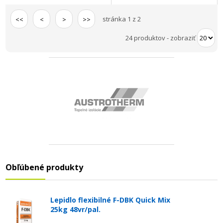
stránka 1 z 2
<<
<
>
>>
24 produktov
-
zobraziť
Obľúbené produkty
Lepidlo flexibilné F-DBK Quick Mix
25kg 48vr/pal.