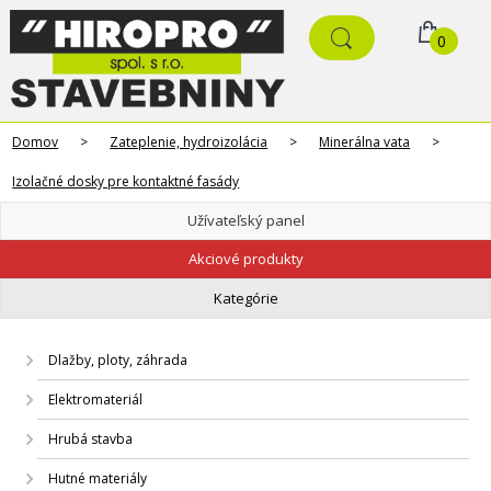
0
Domov
>
Zateplenie, hydroizolácia
>
Minerálna vata
>
Izolačné dosky pre kontaktné fasády
Užívateľský panel
Akciové produkty
Kategórie
Dlažby, ploty, záhrada
Elektromateriál
Hrubá stavba
Hutné materiály