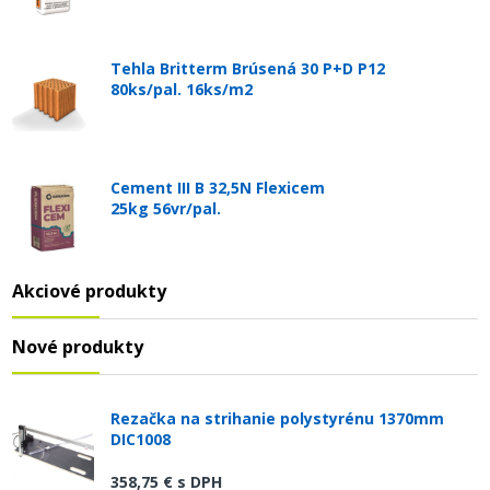
Tehla Britterm Brúsená 30 P+D P12
80ks/pal. 16ks/m2
Cement III B 32,5N Flexicem
25kg 56vr/pal.
Akciové produkty
Nové produkty
Rezačka na strihanie polystyrénu 1370mm
DIC1008
358,75 €
s DPH