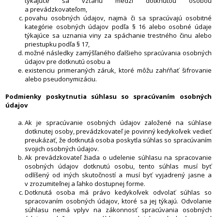
týkajúce sa vzťahu medzi dotknutou osobou
a prevádzkovateľom,
povahu osobných údajov, najmä či sa spracúvajú osobitné
kategórie osobných údajov podľa § 16 alebo osobné údaje
týkajúce sa uznania viny za spáchanie trestného činu alebo
priestupku podľa § 17,
možné následky zamýšľaného ďalšieho spracúvania osobných
údajov pre dotknutú osobu a
existenciu primeraných záruk, ktoré môžu zahŕňať šifrovanie
alebo pseudonymizáciu.
Podmienky poskytnutia súhlasu so spracúvaním osobných
údajov
Ak je spracúvanie osobných údajov založené na súhlase
dotknutej osoby, prevádzkovateľ je povinný kedykoľvek vedieť
preukázať, že dotknutá osoba poskytla súhlas so spracúvaním
svojich osobných údajov.
Ak prevádzkovateľ žiada o udelenie súhlasu na spracovanie
osobných údajov dotknutú osobu, tento súhlas musí byť
odlíšený od iných skutočností a musí byť vyjadrený jasne a
v zrozumiteľnej a ľahko dostupnej forme.
Dotknutá osoba má právo kedykoľvek odvolať súhlas so
spracovaním osobných údajov, ktoré sa jej týkajú. Odvolanie
súhlasu nemá vplyv na zákonnosť spracúvania osobných