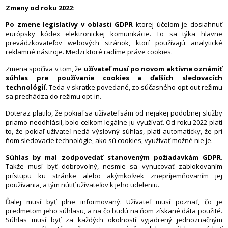
Zmeny od roku 2022:
Po zmene legislatívy v oblasti GDPR
ktorej účelom je dosiahnuť
európsky kódex elektronickej komunikácie. To sa týka hlavne
prevádzkovateľov webových stránok, ktorí používajú analytické
reklamné nástroje. Medzi ktoré radíme práve cookies.
Zmena spočíva v tom, že
užívateľ musí po novom aktívne oznámiť
súhlas pre používanie cookies a ďalších sledovacích
technológií
. Teda v skratke povedané, zo súčasného opt-out režimu
sa prechádza do režimu opt-in.
Doteraz platilo, že pokiaľ sa užívateľ sám od nejakej podobnej služby
priamo neodhlásil, bolo celkom legálne ju využívať. Od roku 2022 platí
to, že pokiaľ užívateľ nedá výslovný súhlas, platí automaticky, že pri
ňom sledovacie technológie, ako sú cookies, využívať možné nie je.
Súhlas by mal zodpovedať stanoveným požiadavkám GDPR
.
Takže musí byť dobrovoľný, nesmie sa vynucovať zablokovaním
prístupu ku stránke alebo akýmkoľvek znepríjemňovaním jej
používania, a tým nútiť užívateľov k jeho udeleniu.
Ďalej musí byť plne informovaný. Užívateľ musí poznať, čo je
predmetom jeho súhlasu, a na čo budú na ňom získané dáta použité.
Súhlas musí byť za každých okolností vyjadrený jednoznačným