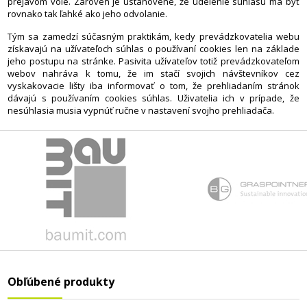
prejavom vôle. Zároveň je ustanovené, že udelenie súhlasu má byť
rovnako tak ľahké ako jeho odvolanie.
Tým sa zamedzí súčasným praktikám, kedy prevádzkovatelia webu
získavajú na užívateľoch súhlas o používaní cookies len na základe
jeho postupu na stránke. Pasivita užívateľov totiž prevádzkovateľom
webov nahráva k tomu, že im stačí svojich návštevníkov cez
vyskakovacie lišty iba informovať o tom, že prehliadaním stránok
dávajú s používaním cookies súhlas. Uživatelia ich v prípade, že
nesúhlasia musia vypnúť ručne v nastavení svojho prehliadača.
Obľúbené produkty