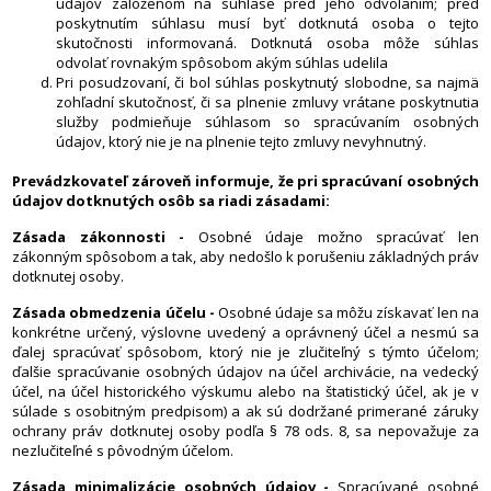
údajov založenom na súhlase pred jeho odvolaním; pred
poskytnutím súhlasu musí byť dotknutá osoba o tejto
skutočnosti informovaná. Dotknutá osoba môže súhlas
odvolať rovnakým spôsobom akým súhlas udelila
Pri posudzovaní, či bol súhlas poskytnutý slobodne, sa najmä
zohľadní skutočnosť, či sa plnenie zmluvy vrátane poskytnutia
služby podmieňuje súhlasom so spracúvaním osobných
údajov, ktorý nie je na plnenie tejto zmluvy nevyhnutný.
Prevádzkovateľ zároveň informuje, že pri spracúvaní osobných
údajov dotknutých osôb sa riadi zásadami:
Zásada zákonnosti -
Osobné údaje možno spracúvať len
zákonným spôsobom a tak, aby nedošlo k porušeniu základných práv
dotknutej osoby.
Zásada obmedzenia účelu -
Osobné údaje sa môžu získavať len na
konkrétne určený, výslovne uvedený a oprávnený účel a nesmú sa
ďalej spracúvať spôsobom, ktorý nie je zlučiteľný s týmto účelom;
ďalšie spracúvanie osobných údajov na účel archivácie, na vedecký
účel, na účel historického výskumu alebo na štatistický účel, ak je v
súlade s osobitným predpisom) a ak sú dodržané primerané záruky
ochrany práv dotknutej osoby podľa § 78 ods. 8, sa nepovažuje za
nezlučiteľné s pôvodným účelom.
Zásada minimalizácie osobných údajov -
Spracúvané osobné