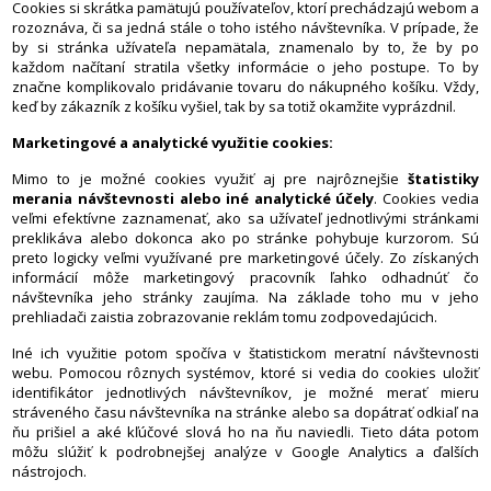
Cookies si skrátka pamätujú používateľov, ktorí prechádzajú webom a
rozoznáva, či sa jedná stále o toho istého návštevníka. V prípade, že
by si stránka užívateľa nepamätala, znamenalo by to, že by po
každom načítaní stratila všetky informácie o jeho postupe. To by
značne komplikovalo pridávanie tovaru do nákupného košíku. Vždy,
keď by zákazník z košíku vyšiel, tak by sa totiž okamžite vyprázdnil.
Marketingové a analytické využitie cookies:
Mimo to je možné cookies využiť aj pre najrôznejšie
štatistiky
merania návštevnosti alebo iné analytické účely
. Cookies vedia
veľmi efektívne zaznamenať, ako sa užívateľ jednotlivými stránkami
preklikáva alebo dokonca ako po stránke pohybuje kurzorom. Sú
preto logicky veľmi využívané pre marketingové účely. Zo získaných
informácií môže marketingový pracovník ľahko odhadnúť čo
návštevníka jeho stránky zaujíma. Na základe toho mu v jeho
prehliadači zaistia zobrazovanie reklám tomu zodpovedajúcich.
Iné ich využitie potom spočíva v štatistickom meratní návštevnosti
webu. Pomocou rôznych systémov, ktoré si vedia do cookies uložiť
identifikátor jednotlivých návštevníkov, je možné merať mieru
stráveného času návštevníka na stránke alebo sa dopátrať odkiaľ na
ňu prišiel a aké kľúčové slová ho na ňu naviedli. Tieto dáta potom
môžu slúžiť k podrobnejšej analýze v Google Analytics a ďalších
nástrojoch.