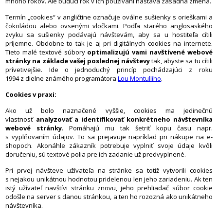
mnoho rokov. Ale budúci rok v ich používaní nastává zásadná zmena.
Termín „cookies“ v angličtine označuje oválne sušienky s orieškami a
čokoládou alebo ovsenými vločkami. Podľa starého anglosaského
zvyku sa sušienky podávajú návštevám, aby sa u hostiteľa cítili
príjemne. Obdobne to tak je aj pri digitálnych cookies na internete.
Tieto malé textové súbory
optimalizujú vami navštívené webové
stránky na základe vašej poslednej návštevy
tak, abyste sa tu cítili
prívetivejšie. Ide o jednoduchý princíp pochádzajúci z roku
1994 z dielne známého programátora
Lou Montulliho
.
Cookies v praxi:
Ako už bolo naznačené vyššie, cookies ma jedinečnú
vlastnosť
analyzovať a identifikovať konkrétneho návštevníka
webové stránky
. Pomáhajú mu tak šetriť kopu času napr.
s vyplňovaním údajov. To sa prejavuje napríklad pri nákupe na e-
shopoch. Akonáhle zákazník potrebuje vyplniť svoje údaje kvôli
doručeniu, sú textové polia pre ich zadanie už predvyplnené.
Pri prvej návšteve užívateľa na stránke sa totiž vytvorili cookies
s nejakou unikátnou hodnotou pridelenou len jeho zariadeniu. Ak ten
istý užívateľ navštívi stránku znovu, jeho prehliadač súbor cookie
odošle na server s danou stránkou, a ten ho rozozná ako unikátneho
návštevníka.