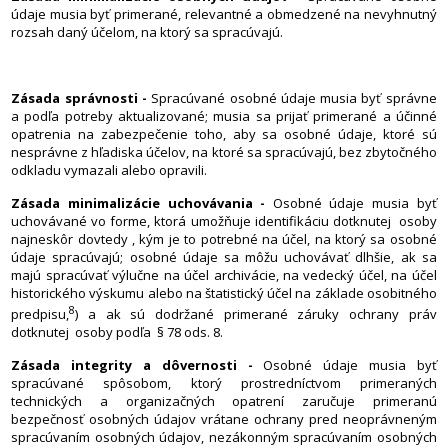
údaje musia byť primerané, relevantné a obmedzené na nevyhnutný
rozsah daný účelom, na ktorý sa spracúvajú.
Zásada správnosti -
Spracúvané osobné údaje musia byť správne
a podľa potreby aktualizované; musia sa prijať primerané a účinné
opatrenia na zabezpečenie toho, aby sa osobné údaje, ktoré sú
nesprávne z hľadiska účelov, na ktoré sa spracúvajú, bez zbytočného
odkladu vymazali alebo opravili.
Zásada minimalizácie uchovávania -
Osobné údaje musia byť
uchovávané vo forme, ktorá umožňuje identifikáciu dotknutej osoby
najneskôr dovtedy , kým je to potrebné na účel, na ktorý sa osobné
údaje spracúvajú; osobné údaje sa môžu uchovávať dlhšie, ak sa
majú spracúvať výlučne na účel archivácie, na vedecký účel, na účel
historického výskumu alebo na štatistický účel na základe osobitného
8
predpisu,
) a ak sú dodržané primerané záruky ochrany práv
dotknutej osoby podľa § 78 ods. 8.
Zásada integrity a dôvernosti -
Osobné údaje musia byť
spracúvané spôsobom, ktorý prostredníctvom primeraných
technických a organizačných opatrení zaručuje primeranú
bezpečnosť osobných údajov vrátane ochrany pred neoprávneným
spracúvaním osobných údajov, nezákonným spracúvaním osobných