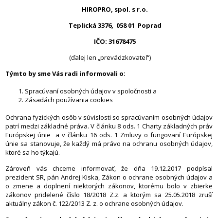
HIROPRO, spol. s r.o.
Teplická 3376, 058 01 Poprad
IČO: 31678475
(ďalej len „prevádzkovateľ“)
Týmto by sme Vás radi informovali o:
Spracúvaní osobných údajov v spoločnosti a
Zásadách používania cookies
Ochrana fyzických osôb v súvislosti so spracúvaním osobných údajov
patrí medzi základné práva. V článku 8 ods. 1 Charty základných práv
Európskej únie a v článku 16 ods. 1 Zmluvy o fungovaní Európskej
únie sa stanovuje, že každý má právo na ochranu osobných údajov,
ktoré sa ho týkajú.
Zároveň vás chceme informovať, že dňa 19.12.2017 podpísal
prezident SR, pán Andrej Kiska, Zákon o ochrane osobných údajov a
o zmene a doplnení niektorých zákonov, ktorému bolo v zbierke
zákonov pridelené číslo 18/2018 Z.z. a ktorým sa 25.05.2018 zruší
aktuálny zákon č. 122/2013 Z. z. o ochrane osobných údajov.