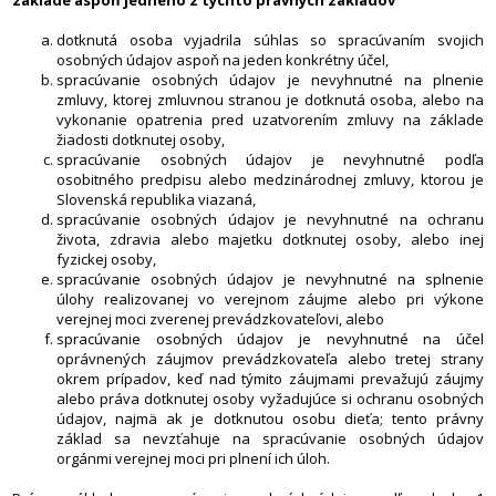
dotknutá osoba vyjadrila súhlas so spracúvaním svojich
osobných údajov aspoň na jeden konkrétny účel,
spracúvanie osobných údajov je nevyhnutné na plnenie
zmluvy, ktorej zmluvnou stranou je dotknutá osoba, alebo na
vykonanie opatrenia pred uzatvorením zmluvy na základe
žiadosti dotknutej osoby,
spracúvanie osobných údajov je nevyhnutné podľa
osobitného predpisu alebo medzinárodnej zmluvy, ktorou je
Slovenská republika viazaná,
spracúvanie osobných údajov je nevyhnutné na ochranu
života, zdravia alebo majetku dotknutej osoby, alebo inej
fyzickej osoby,
spracúvanie osobných údajov je nevyhnutné na splnenie
úlohy realizovanej vo verejnom záujme alebo pri výkone
verejnej moci zverenej prevádzkovateľovi, alebo
spracúvanie osobných údajov je nevyhnutné na účel
oprávnených záujmov prevádzkovateľa alebo tretej strany
okrem prípadov, keď nad týmito záujmami prevažujú záujmy
alebo práva dotknutej osoby vyžadujúce si ochranu osobných
údajov, najmä ak je dotknutou osobu dieťa; tento právny
základ sa nevzťahuje na spracúvanie osobných údajov
orgánmi verejnej moci pri plnení ich úloh.