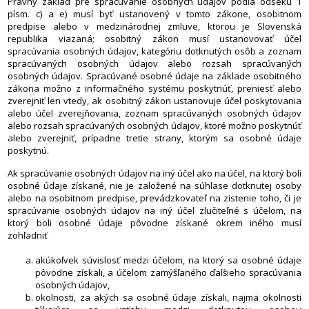
Právny základ pre spracúvanie osobných údajov podľa odseku 1
písm. c) a e) musí byť ustanovený v tomto zákone, osobitnom
predpise alebo v medzinárodnej zmluve, ktorou je Slovenská
republika viazaná; osobitný zákon musí ustanovovať účel
spracúvania osobných údajov, kategóriu dotknutých osôb a zoznam
spracúvaných osobných údajov alebo rozsah spracúvaných
osobných údajov. Spracúvané osobné údaje na základe osobitného
zákona možno z informačného systému poskytnúť, preniesť alebo
zverejniť len vtedy, ak osobitný zákon ustanovuje účel poskytovania
alebo účel zverejňovania, zoznam spracúvaných osobných údajov
alebo rozsah spracúvaných osobných údajov, ktoré možno poskytnúť
alebo zverejniť, prípadne tretie strany, ktorým sa osobné údaje
poskytnú.
Ak spracúvanie osobných údajov na iný účel ako na účel, na ktorý boli
osobné údaje získané, nie je založené na súhlase dotknutej osoby
alebo na osobitnom predpise, prevádzkovateľ na zistenie toho, či je
spracúvanie osobných údajov na iný účel zlučiteľné s účelom, na
ktorý boli osobné údaje pôvodne získané okrem iného musí
zohľadniť
akúkoľvek súvislosť medzi účelom, na ktorý sa osobné údaje
pôvodne získali, a účelom zamýšľaného ďalšieho spracúvania
osobných údajov,
okolnosti, za akých sa osobné údaje získali, najmä okolnosti