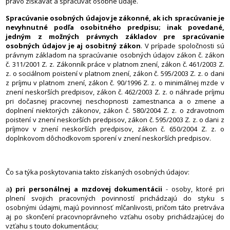
právo získavať a spracúvať osobné údaje.
Spracúvanie osobných údajov je zákonné, ak ich spracúvanie je
nevyhnutné podľa osobitného predpisu; inak povedané,
jedným z možných právnych základov pre spracúvanie
osobných údajov je aj osobitný zákon
. V prípade spoločnosti sú
právnym základom na spracúvanie osobných údajov zákon č. zákon
č. 311/2001 Z. z. Zákonník práce v platnom znení, zákon č. 461/2003 Z.
z. o sociálnom poistení v platnom znení, zákon č. 595/2003 Z. z. o dani
z príjmu v platnom znení, zákon č. 90/1996 Z. z. o minimálnej mzde v
znení neskorších predpisov, zákon č. 462/2003 Z. z. o náhrade príjmu
pri dočasnej pracovnej neschopnosti zamestnanca a o zmene a
doplnení niektorých zákonov, zákon č. 580/2004 Z. z. o zdravotnom
poistení v znení neskorších predpisov, zákon č. 595/2003 Z. z. o dani z
príjmov v znení neskorších predpisov, zákon č. 650/2004 Z. z. o
doplnkovom dôchodkovom sporení v znení neskorších predpisov.
Čo sa týka poskytovania takto získaných osobných údajov:
a
) pri personálnej a mzdovej dokumentácii
- osoby, ktoré pri
plnení svojich pracovných povinností prichádzajú do styku s
osobnými údajmi, majú povinnosť mlčanlivosti, pričom táto pretrváva
aj po skončení pracovnoprávneho vzťahu osoby prichádzajúcej do
vzťahu s touto dokumentáciu;