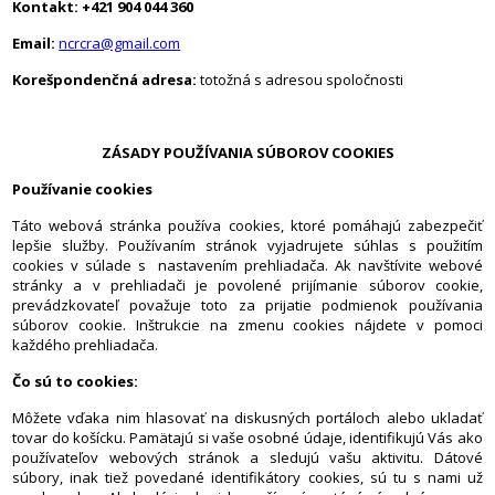
Kontakt:
+421 904 044 360
Email:
ncrcra@gmail.com
Korešpondenčná adresa:
totožná s adresou spoločnosti
ZÁSADY POUŽÍVANIA SÚBOROV COOKIES
Používanie cookies
Táto webová stránka používa cookies, ktoré pomáhajú zabezpečiť
lepšie služby. Používaním stránok vyjadrujete súhlas s použitím
cookies v súlade s nastavením prehliadača. Ak navštívite webové
stránky a v prehliadači je povolené prijímanie súborov cookie,
prevádzkovateľ považuje toto za prijatie podmienok používania
súborov cookie. Inštrukcie na zmenu cookies nájdete v pomoci
každého prehliadača.
Čo sú to cookies:
Môžete vďaka nim hlasovať na diskusných portáloch alebo ukladať
tovar do košícku. Pamätajú si vaše osobné údaje, identifikujú Vás ako
používateľov webových stránok a sledujú vašu aktivitu. Dátové
súbory, inak tiež povedané identifikátory cookies, sú tu s nami už