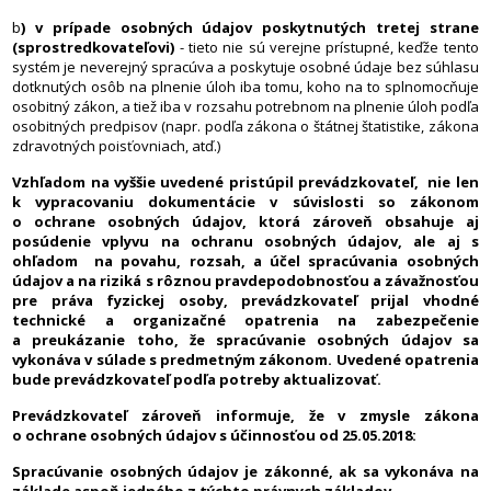
b
) v prípade osobných údajov poskytnutých tretej strane
(sprostredkovateľovi)
- tieto nie sú verejne prístupné, keďže tento
systém je neverejný spracúva a poskytuje osobné údaje bez súhlasu
dotknutých osôb na plnenie úloh iba tomu, koho na to splnomocňuje
osobitný zákon, a tiež iba v rozsahu potrebnom na plnenie úloh podľa
osobitných predpisov (napr. podľa zákona o štátnej štatistike, zákona
zdravotných poisťovniach, atď.)
Vzhľadom na vyššie uvedené pristúpil prevádzkovateľ, nie len
k vypracovaniu dokumentácie v súvislosti so zákonom
o ochrane osobných údajov, ktorá zároveň obsahuje aj
posúdenie vplyvu na ochranu osobných údajov, ale aj s
ohľadom na povahu, rozsah, a účel spracúvania osobných
údajov a na riziká s rôznou pravdepodobnosťou a závažnosťou
pre práva fyzickej osoby, prevádzkovateľ prijal vhodné
technické a organizačné opatrenia na zabezpečenie
a preukázanie toho, že spracúvanie osobných údajov sa
vykonáva v súlade s predmetným zákonom. Uvedené opatrenia
bude prevádzkovateľ podľa potreby aktualizovať.
Prevádzkovateľ zároveň informuje, že v zmysle zákona
o ochrane osobných údajov s účinnosťou od 25.05.2018:
Spracúvanie osobných údajov je zákonné, ak sa vykonáva na
základe aspoň jedného z týchto právnych základov