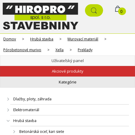
0
Domov
>
Hrubá stavba
>
Murovací materiál
>
Pórobetonové murivo
>
Xella
>
Preklady
Užívateľský panel
Akciové produkty
Kategórie
Dlažby, ploty, záhrada
Elektromateriál
Hrubá stavba
Betonárská oceľ, kari siete