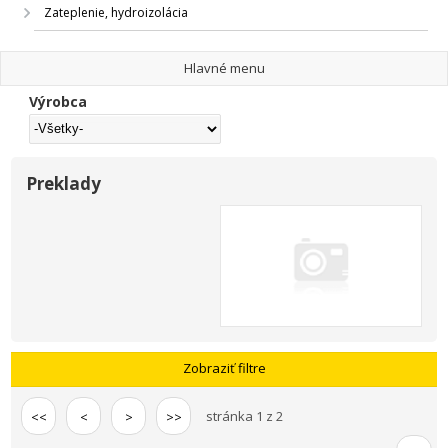
Zateplenie, hydroizolácia
Hlavné menu
Výrobca
Preklady
Zobraziť filtre
stránka 1 z 2
<<
<
>
>>