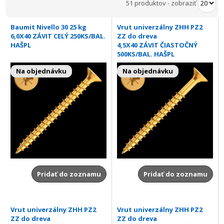
51 produktov
-
zobraziť
Baumit Nivello 30 25 kg
Vrut univerzálny ZHH PZ2
6,0X40 ZÁVIT CELÝ 250KS/BAL.
ZZ do dreva
HAŠPL
4,5X40 ZÁVIT ČIASTOČNÝ
500KS/BAL. HAŠPL
Na objednávku
Na objednávku
Pridať do zoznamu
Pridať do zoznamu
Vrut univerzálny ZHH PZ2
Vrut univerzálny ZHH PZ2
ZZ do dreva
ZZ do dreva