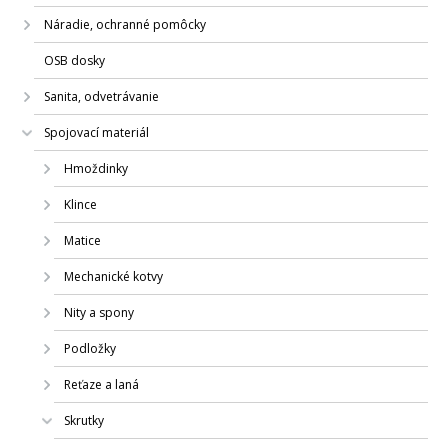
Náradie, ochranné pomôcky
OSB dosky
Sanita, odvetrávanie
Spojovací materiál
Hmoždinky
Klince
Matice
Mechanické kotvy
Nity a spony
Podložky
Reťaze a laná
Skrutky