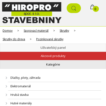
0
Domov
>
Spojovací materiál
>
Skrutky
>
Skrutky do dreva
>
Pozinkované skrutky
Užívateľský panel
Akciové produkty
Kategórie
Dlažby, ploty, záhrada
Elektromateriál
Hrubá stavba
Hutné materiály