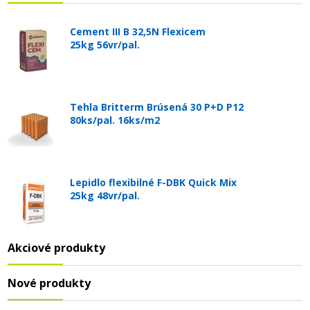
Cement III B 32,5N Flexicem
25kg 56vr/pal.
Tehla Britterm Brúsená 30 P+D P12
80ks/pal. 16ks/m2
Lepidlo flexibilné F-DBK Quick Mix
25kg 48vr/pal.
Akciové produkty
Nové produkty