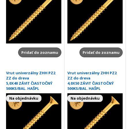
Pridať do zoznamu
Pridať do zoznamu
Vrut univerzálny ZHH PZ2
Vrut univerzálny ZHH PZ2
ZZ do dreva
ZZ do dreva
5,0X40 ZÁVIT ČIASTOČNÝ
4,0X50 ZÁVIT ČIASTOČNÝ
500KS/BAL. HAŠPL
500KS/BAL. HAŠPL
Na objednávku
Na objednávku