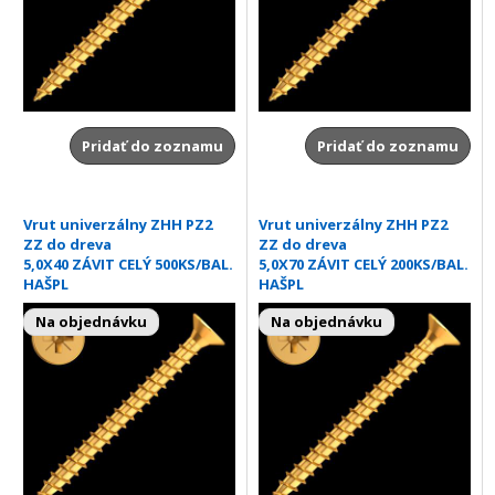
Pridať do zoznamu
Pridať do zoznamu
Vrut univerzálny ZHH PZ2
Vrut univerzálny ZHH PZ2
ZZ do dreva
ZZ do dreva
5,0X40 ZÁVIT CELÝ 500KS/BAL.
5,0X70 ZÁVIT CELÝ 200KS/BAL.
HAŠPL
HAŠPL
Na objednávku
Na objednávku