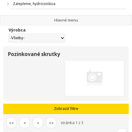
Zateplenie, hydroizolácia
Hlavné menu
Výrobca
Pozinkované skrutky
Zobraziť filtre
stránka 1 z 3
<<
<
>
>>