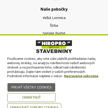
Naše pobočky
Veľká Lomnica
Štrba
Spišské Bystré
O nás
O spoločnosti
Používame cookies, aby sme vám uľahčili prehliadanie našej
Kontakt
webovej stránky, na analýzu návštevnosti našich webových
stránok a na pochopenie toho, odkiaľ naši návštevníci
prichádzajú. Dajte nám vedieť o vašich preferenciách.
Podrobné informácie nájdete v sekcii -
Nastavenie súkromia
© HIROPRO, spol. s r.o.
- 2023
Dizajn - Elall, spol. s r. o. -