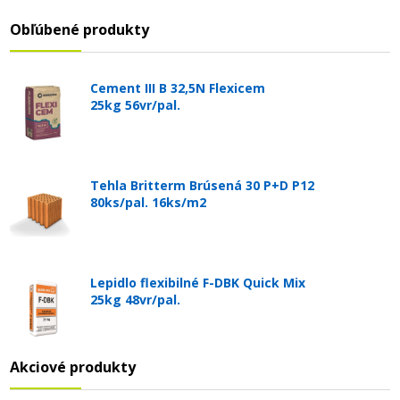
Obľúbené produkty
Cement III B 32,5N Flexicem
25kg 56vr/pal.
Tehla Britterm Brúsená 30 P+D P12
80ks/pal. 16ks/m2
Lepidlo flexibilné F-DBK Quick Mix
25kg 48vr/pal.
Akciové produkty