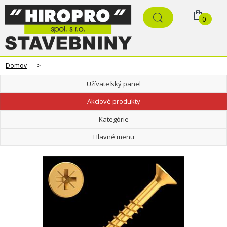
0
Domov
>
Užívateľský panel
Akciové produkty
Kategórie
Hlavné menu