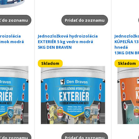
ť do zoznamu
Pridať do zoznamu
roizolácia
Jednozložková hydroizolácia
Jednozložko
límok modrá
EXTERIÉR 5 kg vedro modrá
KÚPEĽŇA 13
5KG DEN BRAVEN
hnedá
13KG DEN B
Skladom
Skladom
ť do zoznamu
Pridať do zoznamu