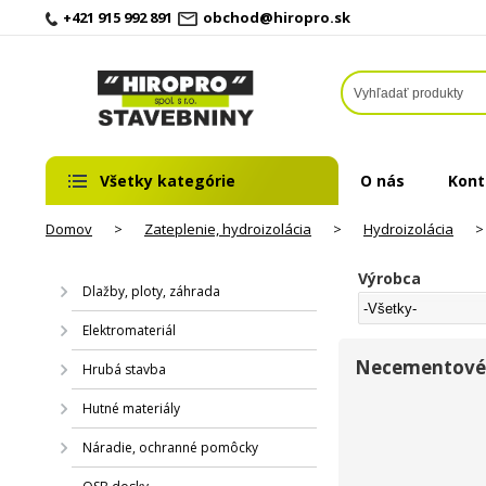
+421 915 992 891
obchod@hiropro.sk
Všetky kategórie
O nás
Kont
Domov
>
Zateplenie, hydroizolácia
>
Hydroizolácia
>
Výrobca
Dlažby, ploty, záhrada
Elektromateriál
Necementové 
Hrubá stavba
Hutné materiály
Náradie, ochranné pomôcky