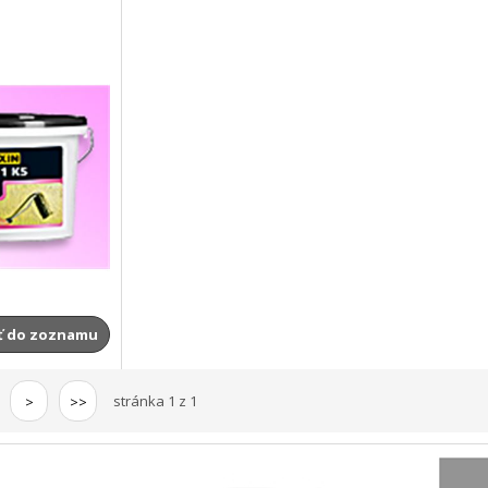
ť do zoznamu
stránka 1 z 1
>
>>