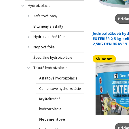
Hydroizolácia
Asfaltové pásy
Prida
Bitumény a asfalty
Jednozložková hyd
Hydroizolačné fólie
EXTERIÉR 2,5 kg ke
2,5KG DEN BRAVEN
Nopové fólie
Špeciálne hydroizolácie
Skladom
Tekuté hydroizolácie
Asfaltové hydroizolácie
Cementové hydroizolácie
Kryštalizačná
hydroizolácia
Necementové
Prida