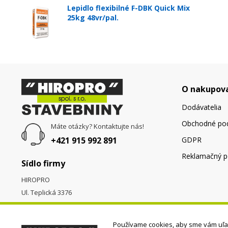
Lepidlo flexibilné F-DBK Quick Mix
25kg 48vr/pal.
O nakupov
Dodávatelia
Obchodné po
Máte otázky? Kontaktujte nás!
+421 915 992 891
GDPR
Reklamačný p
Sídlo firmy
HIROPRO
Ul. Teplická 3376
058 01
Poprad
Používame cookies, aby sme vám uľah