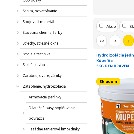
OSB dosky
Sanita, odvetrávanie
Spojovací materiál
Akcie
S
Stavebná chémia, farby
<<
<
1
Strechy, strešné okná
Stroje a technika
Hydroizolácia jed
Kúpeľňa
Suchá stavba
5KG DEN BRAVEN
Zárubne, dvere, zámky
Skladom
Zateplenie, hydroizolácia
Armovacie perlinky
Dilatačné pásy, vyplňovacie
povrazce
Fasádne tanierové hmoždinky