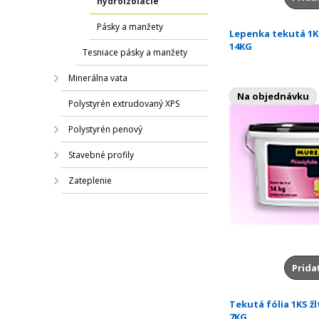
hydroizolácie
Pásky a manžety
Lepenka tekutá 1K
14KG
Tesniace pásky a manžety
Minerálna vata
Na objednávku
Polystyrén extrudovaný XPS
Polystyrén penový
Stavebné profily
Zateplenie
Prida
Tekutá fólia 1KS žl
7KG