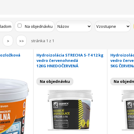
kladom
Na objednávku
stránka 1 z 1
>
>>
nozložková
Hydroizolácia STRECHA S-T4 12 kg
Hydroizolác
vedro červenohnedá
vedro červ
12KG HNEDOČERVENÁ
5KG ČERVEN
Na objednávku
Na objed