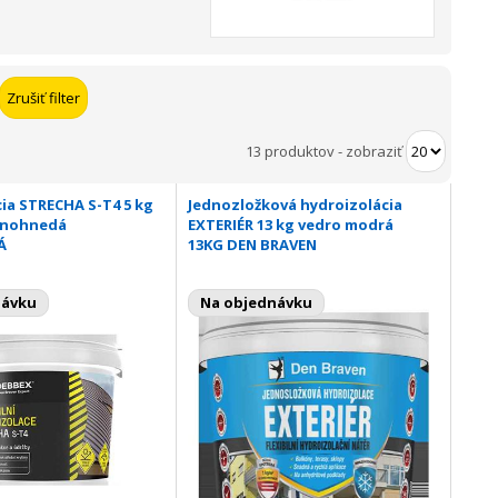
13 produktov
-
zobraziť
ia STRECHA S-T4 5 kg
Jednozložková hydroizolácia
enohnedá
EXTERIÉR 13 kg vedro modrá
Á
13KG DEN BRAVEN
návku
Na objednávku