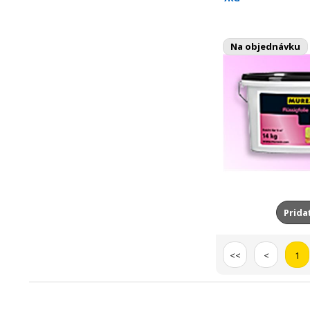
Na objednávku
Prida
<<
<
1