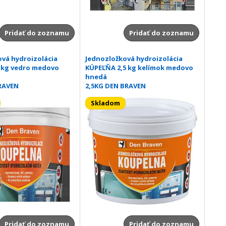
Pridať do zoznamu
Pridať do zoznamu
vá hydroizolácia
Jednozložková hydroizolácia
 kg vedro medovo
KÚPEĽŇA 2,5 kg kelímok medovo
hnedá
RAVEN
2,5KG DEN BRAVEN
Skladom
Pridať do zoznamu
Pridať do zoznamu