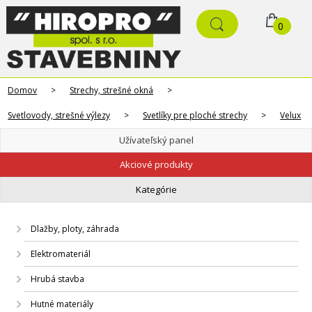
0
Domov
>
Strechy, strešné okná
>
Svetlovody, strešné výlezy
>
Svetlíky pre ploché strechy
>
Velux
Užívateľský panel
Akciové produkty
Kategórie
Dlažby, ploty, záhrada
Elektromateriál
Hrubá stavba
Hutné materiály