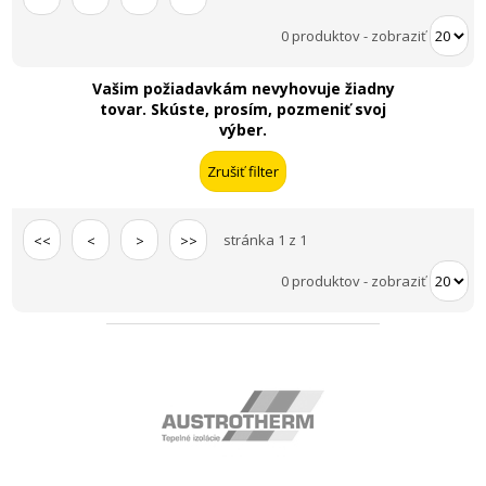
0 produktov
-
zobraziť
Vašim požiadavkám nevyhovuje žiadny
tovar. Skúste, prosím, pozmeniť svoj
výber.
stránka 1 z 1
<<
<
>
>>
0 produktov
-
zobraziť