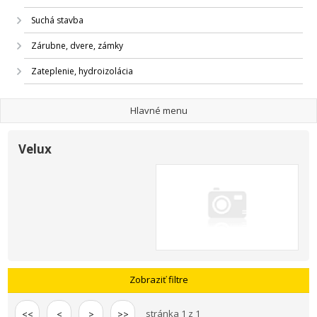
Suchá stavba
Zárubne, dvere, zámky
Zateplenie, hydroizolácia
Hlavné menu
Velux
Zobraziť filtre
stránka 1 z 1
<<
<
>
>>