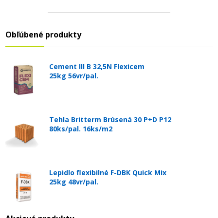
Obľúbené produkty
Cement III B 32,5N Flexicem
25kg 56vr/pal.
Tehla Britterm Brúsená 30 P+D P12
80ks/pal. 16ks/m2
Lepidlo flexibilné F-DBK Quick Mix
25kg 48vr/pal.