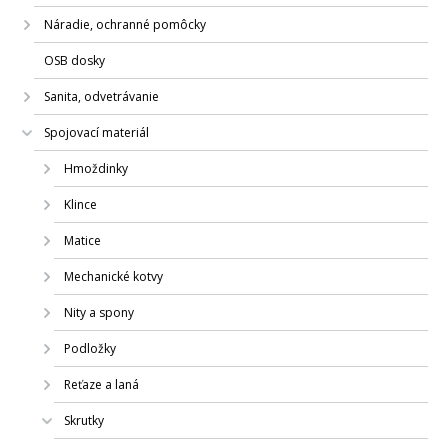
Náradie, ochranné pomôcky
OSB dosky
Sanita, odvetrávanie
Spojovací materiál
Hmoždinky
Klince
Matice
Mechanické kotvy
Nity a spony
Podložky
Reťaze a laná
Skrutky