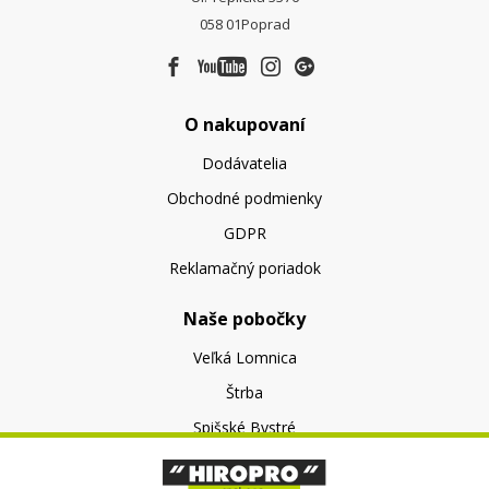
058 01
Poprad
O nakupovaní
Dodávatelia
Obchodné podmienky
GDPR
Reklamačný poriadok
Naše pobočky
Veľká Lomnica
Štrba
Spišské Bystré
O nás