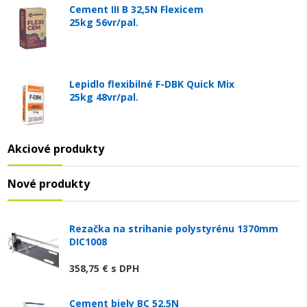
Cement III B 32,5N Flexicem
25kg 56vr/pal.
Lepidlo flexibilné F-DBK Quick Mix
25kg 48vr/pal.
Akciové produkty
Nové produkty
Rezačka na strihanie polystyrénu 1370mm
DIC1008
358,75 €
s DPH
Cement biely BC 52.5N