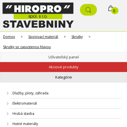
0
Domov
>
Spojovací materiál
>
Skrutky
>
Skrutky so zapustenou hlavou
Užívateľský panel
Akciové produkty
Kategórie
Dlažby, ploty, záhrada
Elektromateriál
Hrubá stavba
Hutné materiály