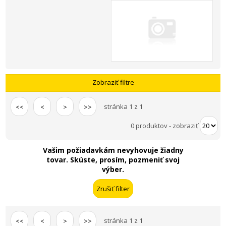
Zobraziť filtre
stránka 1 z 1
<<
<
>
>>
0 produktov
-
zobraziť
Vašim požiadavkám nevyhovuje žiadny
tovar. Skúste, prosím, pozmeniť svoj
výber.
stránka 1 z 1
<<
<
>
>>