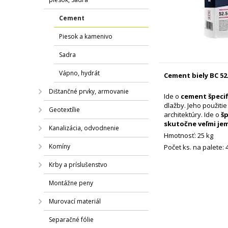
Cement
Piesok a kamenivo
Sadra
Vápno, hydrát
Cement biely BC 52
Dištančné prvky, armovanie
Ide o
cement špecif
dlažby. Jeho použiti
Geotextílie
architektúry. Ide o
š
skutočne veľmi je
Kanalizácia, odvodnenie
Hmotnosť: 25 kg
Komíny
Počet ks. na palete: 
Krby a príslušenstvo
Montážne peny
Murovací materiál
Separačné fólie