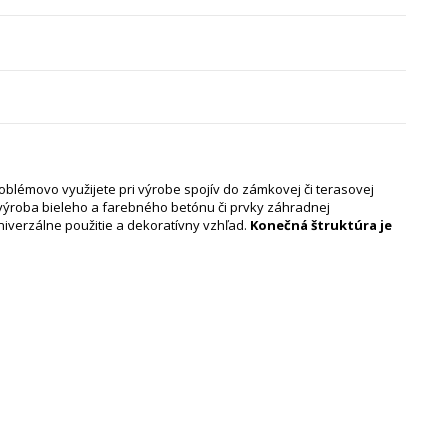
oblémovo využijete pri výrobe spojív do zámkovej či terasovej
 výroba bieleho a farebného betónu či prvky záhradnej
niverzálne použitie a dekoratívny vzhľad.
Konečná štruktúra je