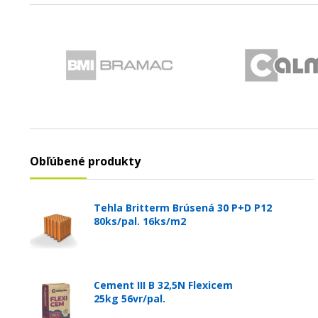
Obľúbené produkty
Tehla Britterm Brúsená 30 P+D P12
80ks/pal. 16ks/m2
Cement III B 32,5N Flexicem
25kg 56vr/pal.