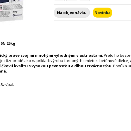
Na objednávku
Novinka
.5N 25kg
ický práve svojimi mnohými výhodnými vlastnosťami
. Preto ho bezpr
e je rôznorodé ako napríklad: výroba farebných omietok, betónové dielce,
pičkovú kvalitu s vysokou pevnosťou a dlhou trvácnosťou
. Ponúka u
mná.
48vr/pal.