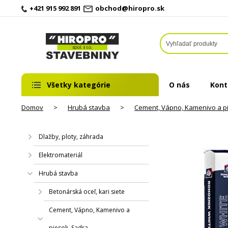
+421 915 992 891
obchod@hiropro.sk
Všetky kategórie
O nás
Kont
Domov
>
Hrubá stavba
>
Cement, Vápno, Kamenivo a p
Dlažby, ploty, záhrada
Elektromateriál
Hrubá stavba
Betonárská oceľ, kari siete
Cement, Vápno, Kamenivo a
piesok, Sadra