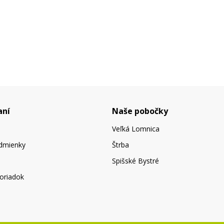
aní
Naše pobočky
Veľká Lomnica
dmienky
Štrba
Spišské Bystré
oriadok