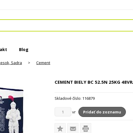
akt
Blog
iesok, Sadra
>
Cement
CEMENT BIELY BC 52.5N
25KG 48VR
Skladové číslo:
116879
vr
Pridať do zoznamu