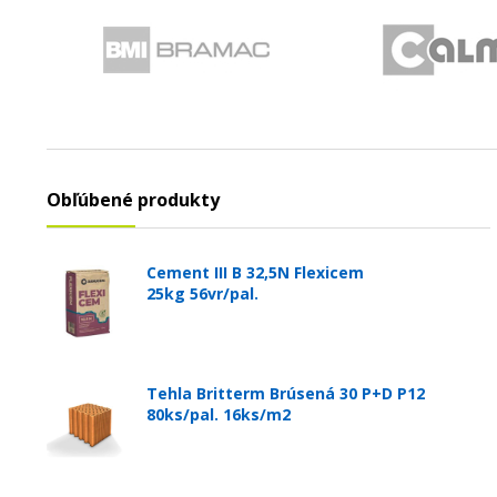
Obľúbené produkty
Cement III B 32,5N Flexicem
25kg 56vr/pal.
Tehla Britterm Brúsená 30 P+D P12
80ks/pal. 16ks/m2