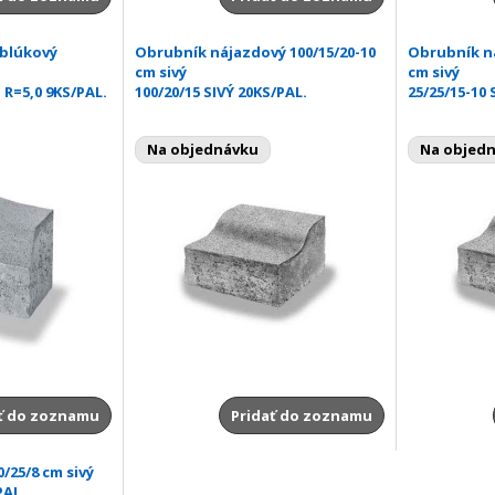
oblúkový
Obrubník nájazdový 100/15/20-10
Obrubník ná
cm sivý
cm sivý
 R=5,0 9KS/PAL.
100/20/15 SIVÝ 20KS/PAL.
25/25/15-10 
Na objednávku
Na objed
ť do zoznamu
Pridať do zoznamu
/25/8 cm sivý
PAL.