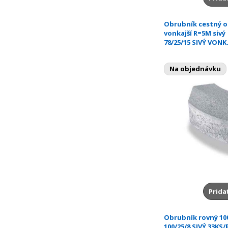
Obrubník cestný 
vonkajší R=5M sivý
78/25/15 SIVÝ VONK.
Na objednávku
Prida
Obrubník rovný 100
100/25/8 SIVÝ 33KS/