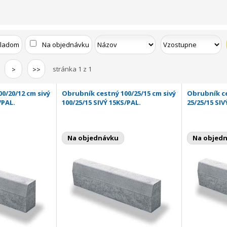
kladom
Na objednávku
stránka 1 z 1
>
>>
0/20/12 cm sivý
Obrubník cestný 100/25/15 cm sivý
Obrubník ce
/PAL.
100/25/15 SIVÝ 15KS/PAL.
25/25/15 SIV
Na objednávku
Na objed