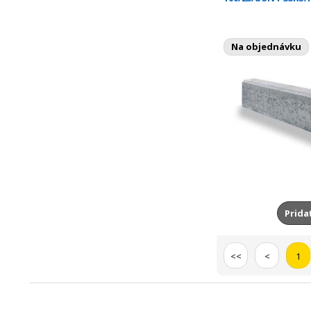
Na objednávku
Prida
<<
<
1