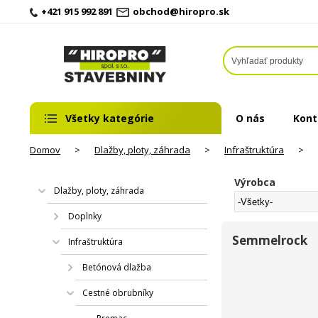
+421 915 992 891
obchod@hiropro.sk
Všetky kategórie
O nás
Kont
Domov
>
Dlažby, ploty, záhrada
>
Infraštruktúra
>
Výrobca
Dlažby, ploty, záhrada
Doplnky
Semmelrock
Infraštruktúra
Betónová dlažba
Cestné obrubníky