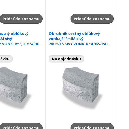
Pridať do zoznamu
Pridať do zoznamu
estný oblúkový
Obrubník cestný oblúkový
3M sivý
vonkajší R=4M sivý
VÝ VONK. R=3,0 9KS/PAL
78/25/15 SIVÝ VONK. R=4 9KS/PAL.
návku
Na objednávku
Pridať do zoznamu
Pridať do zoznamu