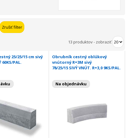
13 produktov
-
zobraziť
stný 25/25/15 cm sivý
Obrubník cestný oblúkový
Ý 60KS/PAL.
vnútorný R=3M sivý
78/25/15 SIVÝ VNÚT. R=3,0 9KS/PAL.
návku
Na objednávku