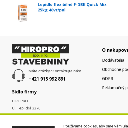
Lepidlo flexibilné F-DBK Quick Mix
25kg 48vr/pal.
O nakupov
Dodávatelia
Obchodné po
Máte otázky? Kontaktujte nás!
+421 915 992 891
GDPR
Reklamačný p
Sídlo firmy
HIROPRO
Ul. Teplická 3376
058 01
Poprad
Používame cookies, aby sme vám uľah