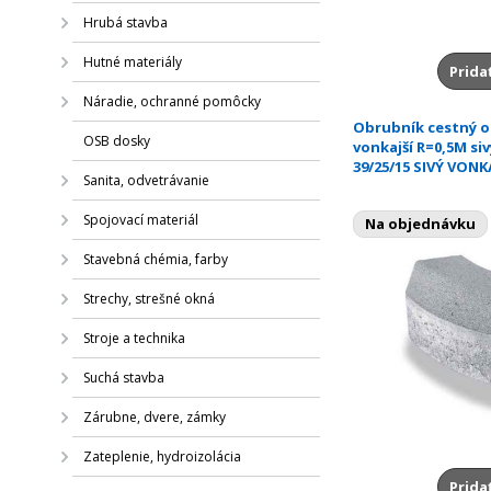
Hrubá stavba
Hutné materiály
Prida
Náradie, ochranné pomôcky
Obrubník cestný 
OSB dosky
vonkajší R=0,5M siv
39/25/15 SIVÝ VONK
Sanita, odvetrávanie
Spojovací materiál
Na objednávku
Stavebná chémia, farby
Strechy, strešné okná
Stroje a technika
Suchá stavba
Zárubne, dvere, zámky
Zateplenie, hydroizolácia
Prida