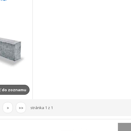
ť do zoznamu
stránka 1 z 1
>
>>