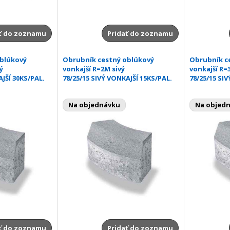
ť do zoznamu
Pridať do zoznamu
oblúkový
Obrubník cestný oblúkový
Obrubník c
ý
vonkajší R=2M sivý
vonkajší R=
AJŠÍ 30KS/PAL.
78/25/15 SIVÝ VONKAJŠÍ 15KS/PAL.
78/25/15 SI
Na objednávku
Na objed
ť do zoznamu
Pridať do zoznamu