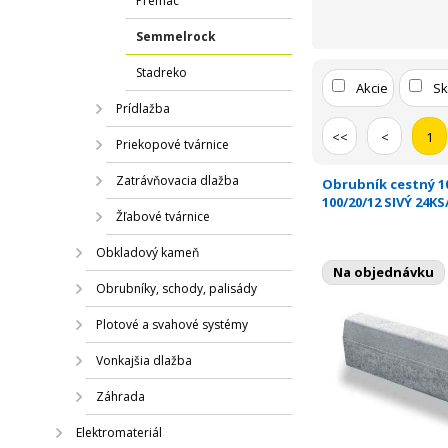
Premac
Semmelrock
Stadreko
Akcie
S
Prídlažba
<<
<
1
Priekopové tvárnice
Zatrávňovacia dlažba
Obrubník cestný 10
100/20/12 SIVÝ 24KS
Žľabové tvárnice
Obkladový kameň
Na objednávku
Obrubníky, schody, palisády
Plotové a svahové systémy
Vonkajšia dlažba
Záhrada
Elektromateriál