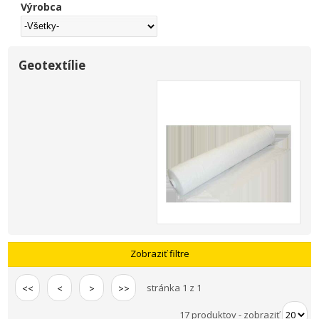
Výrobca
Geotextílie
Zobraziť filtre
stránka 1 z 1
<<
<
>
>>
17 produktov
-
zobraziť