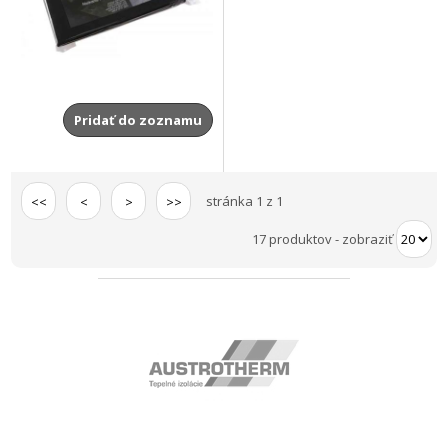
Pridať do zoznamu
stránka 1 z 1
<<
<
>
>>
17 produktov
-
zobraziť