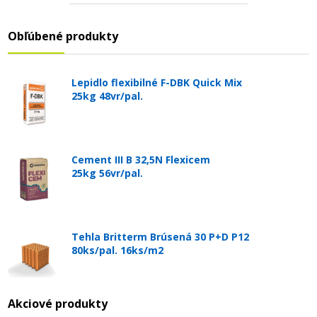
Obľúbené produkty
Lepidlo flexibilné F-DBK Quick Mix
25kg 48vr/pal.
Cement III B 32,5N Flexicem
25kg 56vr/pal.
Tehla Britterm Brúsená 30 P+D P12
80ks/pal. 16ks/m2
Akciové produkty