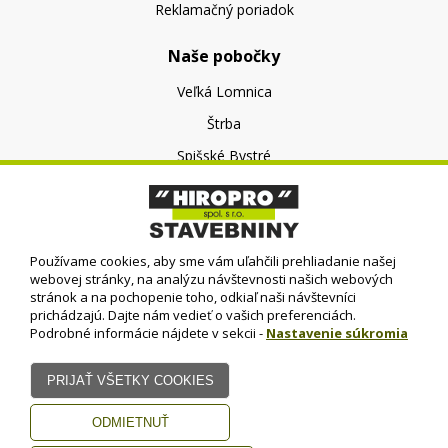
Reklamačný poriadok
Naše pobočky
Veľká Lomnica
Štrba
Spišské Bystré
O nás
O spoločnosti
Používame cookies, aby sme vám uľahčili prehliadanie našej
Kontakt
webovej stránky, na analýzu návštevnosti našich webových
stránok a na pochopenie toho, odkiaľ naši návštevníci
prichádzajú. Dajte nám vedieť o vašich preferenciách.
Podrobné informácie nájdete v sekcii -
Nastavenie súkromia
© HIROPRO, spol. s r.o.
- 2023
Dizajn - Elall, spol. s r. o. -