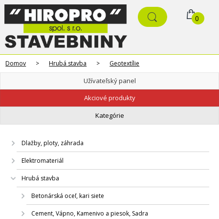
0
Domov
>
Hrubá stavba
>
Geotextílie
Užívateľský panel
Akciové produkty
Kategórie
Dlažby, ploty, záhrada
Elektromateriál
Hrubá stavba
Betonárská oceľ, kari siete
Cement, Vápno, Kamenivo a piesok, Sadra