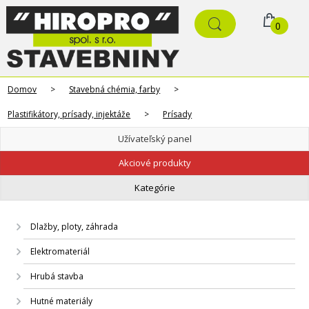
0
Domov
>
Stavebná chémia, farby
>
Plastifikátory, prísady, injektáže
>
Prísady
Užívateľský panel
Akciové produkty
Kategórie
Dlažby, ploty, záhrada
Elektromateriál
Hrubá stavba
Hutné materiály