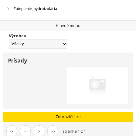
Zateplenie, hydroizolácia
Hlavné menu
Výrobca
Prísady
Zobraziť filtre
stránka 1 z 1
<<
<
>
>>