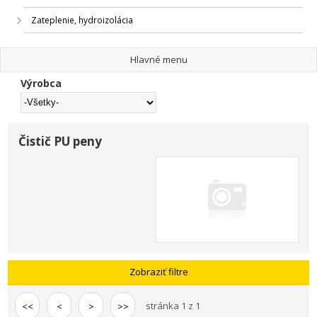
Zateplenie, hydroizolácia
Hlavné menu
Výrobca
Čistič PU peny
Zobraziť filtre
stránka 1 z 1
<<
<
>
>>