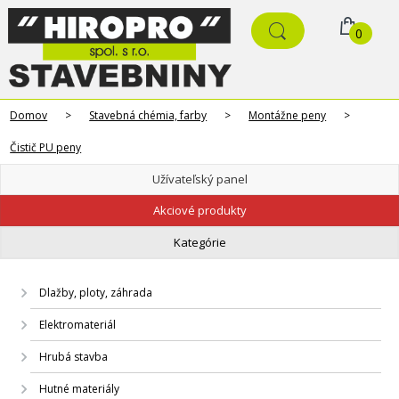
0
Domov
>
Stavebná chémia, farby
>
Montážne peny
>
Čistič PU peny
Užívateľský panel
Akciové produkty
Kategórie
Dlažby, ploty, záhrada
Elektromateriál
Hrubá stavba
Hutné materiály