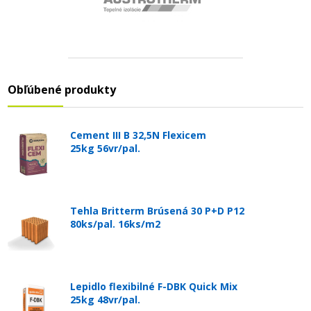
Obľúbené produkty
Cement III B 32,5N Flexicem
25kg 56vr/pal.
Tehla Britterm Brúsená 30 P+D P12
80ks/pal. 16ks/m2
Lepidlo flexibilné F-DBK Quick Mix
25kg 48vr/pal.