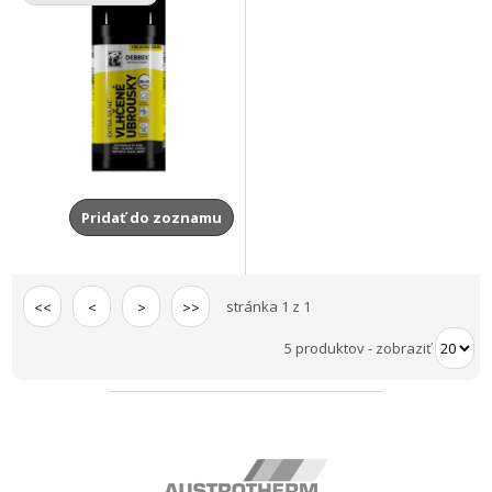
Pridať do zoznamu
stránka 1 z 1
<<
<
>
>>
5 produktov
-
zobraziť