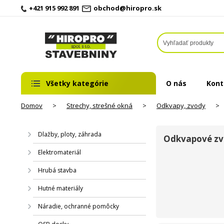
+421 915 992 891
obchod@hiropro.sk
Všetky kategórie
O nás
Kont
Domov
>
Strechy, strešné okná
>
Odkvapy, zvody
>
Dlažby, ploty, záhrada
Odkvapové z
Elektromateriál
Hrubá stavba
Hutné materiály
Náradie, ochranné pomôcky