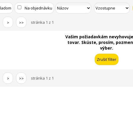
kladom
Na objednávku
stránka 1 z 1
>
>>
Vašim požiadavkám nevyhovuje
tovar. Skúste, prosím, pozmeni
výber.
stránka 1 z 1
>
>>