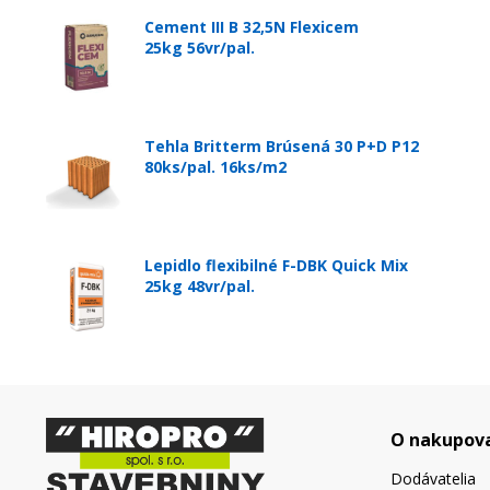
Cement III B 32,5N Flexicem
25kg 56vr/pal.
Tehla Britterm Brúsená 30 P+D P12
80ks/pal. 16ks/m2
Lepidlo flexibilné F-DBK Quick Mix
25kg 48vr/pal.
O nakupov
Dodávatelia