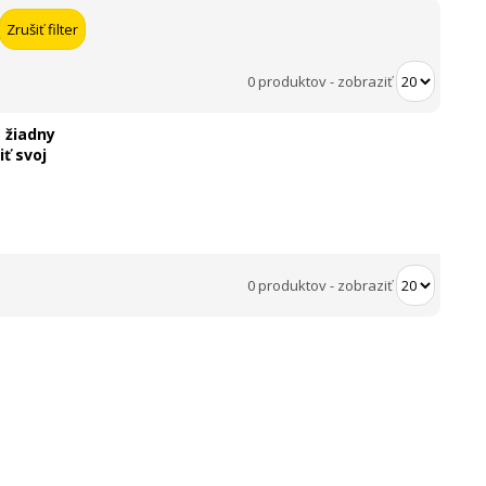
0 produktov
-
zobraziť
 žiadny
ť svoj
0 produktov
-
zobraziť