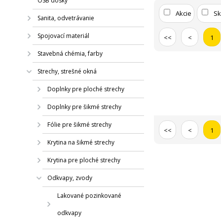
OSB dosky
Akcie
S
Sanita, odvetrávanie
Spojovací materiál
<<
<
1
Stavebná chémia, farby
Strechy, strešné okná
Doplnky pre ploché strechy
Doplnky pre šikmé strechy
Fólie pre šikmé strechy
<<
<
1
Krytina na šikmé strechy
Krytina pre ploché strechy
Odkvapy, zvody
Lakované pozinkované
odkvapy