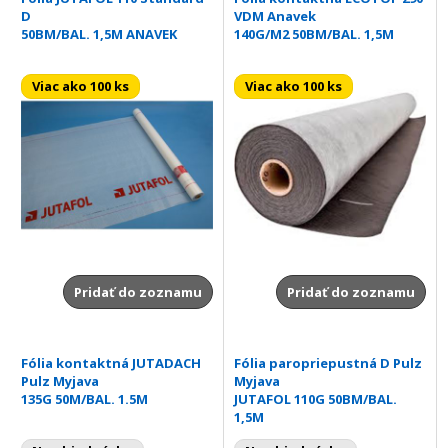
D
VDM Anavek
50BM/BAL. 1,5M ANAVEK
140G/M2 50BM/BAL. 1,5M
Viac ako 100 ks
Viac ako 100 ks
Pridať do zoznamu
Pridať do zoznamu
Fólia kontaktná JUTADACH
Fólia paropriepustná D Pulz
Pulz Myjava
Myjava
135G 50M/BAL. 1.5M
JUTAFOL 110G 50BM/BAL.
1,5M