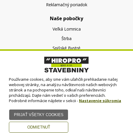
Reklamačný poriadok
Naše pobočky
Veľká Lomnica
Štrba
Spišské Bystré
O nás
O spoločnosti
Používame cookies, aby sme vám uľahčili prehliadanie našej
Kontakt
webovej stránky, na analýzu návštevnosti našich webových
stránok a na pochopenie toho, odkiaľ naši návštevníci
prichádzajú. Dajte nám vedieť o vašich preferenciách.
Podrobné informácie nájdete v sekcii -
Nastavenie súkromia
© HIROPRO, spol. s r.o.
- 2023
Dizajn - Elall, spol. s r. o. -