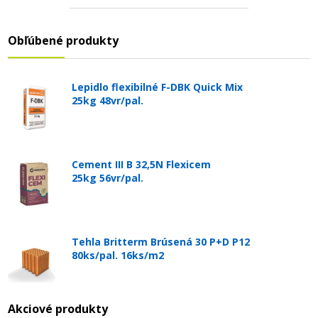
Obľúbené produkty
Lepidlo flexibilné F-DBK Quick Mix
25kg 48vr/pal.
Cement III B 32,5N Flexicem
25kg 56vr/pal.
Tehla Britterm Brúsená 30 P+D P12
80ks/pal. 16ks/m2
Akciové produkty