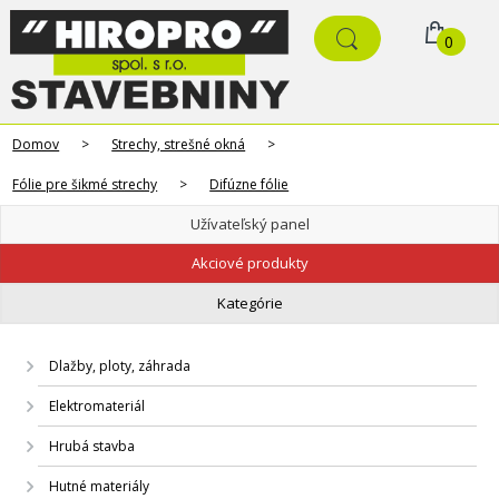
0
Domov
>
Strechy, strešné okná
>
Fólie pre šikmé strechy
>
Difúzne fólie
Užívateľský panel
Akciové produkty
Kategórie
Dlažby, ploty, záhrada
Elektromateriál
Hrubá stavba
Hutné materiály