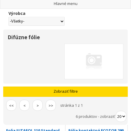
Hlavné menu
Výrobca
Difúzne fólie
Zobraziť filtre
stránka 1 z 1
<<
<
>
>>
6 produktov
-
zobraziť
Folia JUTAFOL 110 Standard
Fólia kontaktná ECOTOP 290