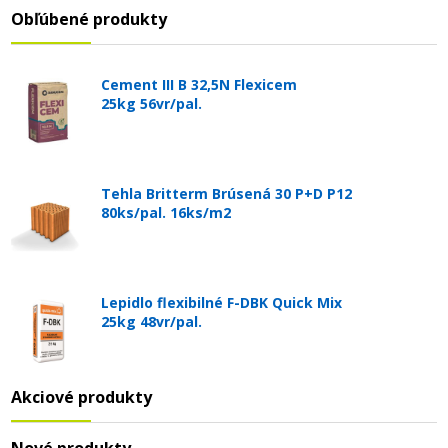
Obľúbené produkty
Cement III B 32,5N Flexicem
25kg 56vr/pal.
Tehla Britterm Brúsená 30 P+D P12
80ks/pal. 16ks/m2
Lepidlo flexibilné F-DBK Quick Mix
25kg 48vr/pal.
Akciové produkty
Nové produkty