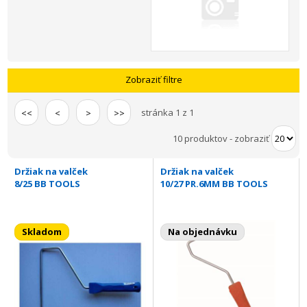
Zobraziť filtre
stránka 1 z 1
<<
<
>
>>
10 produktov
-
zobraziť
Držiak na valček
Držiak na valček
8/25 BB TOOLS
10/27 PR.6MM BB TOOLS
Skladom
Na objednávku