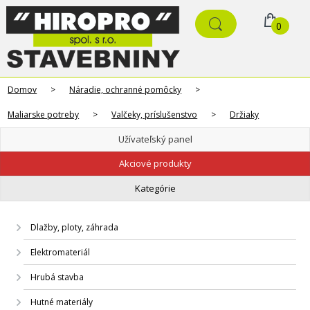
0
Domov
>
Náradie, ochranné pomôcky
>
Maliarske potreby
>
Valčeky, príslušenstvo
>
Držiaky
Užívateľský panel
Akciové produkty
Kategórie
Dlažby, ploty, záhrada
Elektromateriál
Hrubá stavba
Hutné materiály