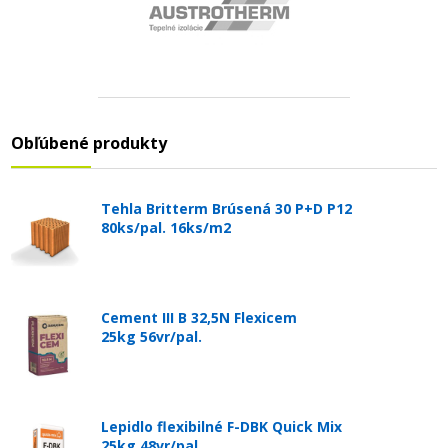
Obľúbené produkty
Tehla Britterm Brúsená 30 P+D P12
80ks/pal. 16ks/m2
Cement III B 32,5N Flexicem
25kg 56vr/pal.
Lepidlo flexibilné F-DBK Quick Mix
25kg 48vr/pal.