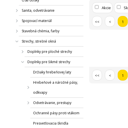
OSB dosky
Akcie
S
Sanita, odvetrávanie
Spojovací materiál
<<
<
1
Stavebná chémia, farby
Strechy, strešné okná
Doplnky pre ploché strechy
Doplnky pre šikmé strechy
Držiaky hrebeňovej laty
<<
<
1
Hrebeňové a nárožné pásy,
odkvapy
Odvetrávanie, prestupy
Ochranné pásy proti vtákom
Presvetľovacia škridla