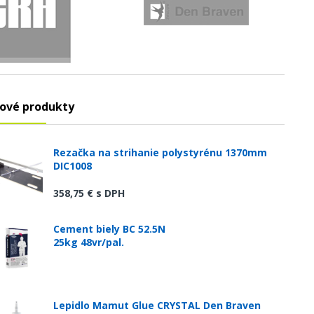
ové produkty
Rezačka na strihanie polystyrénu 1370mm
DIC1008
358,75 €
s DPH
Cement biely BC 52.5N
25kg 48vr/pal.
Lepidlo Mamut Glue CRYSTAL Den Braven