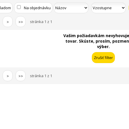
kladom
Na objednávku
stránka 1 z 1
>
>>
Vašim požiadavkám nevyhovuje
tovar. Skúste, prosím, pozmeni
výber.
stránka 1 z 1
>
>>