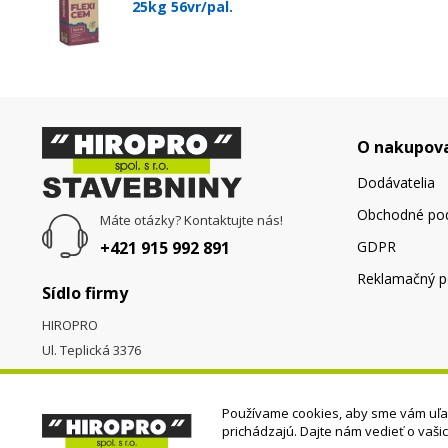
25kg 56vr/pal.
O nakupov
Dodávatelia
Obchodné po
Máte otázky? Kontaktujte nás!
+421 915 992 891
GDPR
Reklamačný p
Sídlo firmy
HIROPRO
Ul. Teplická 3376
058 01
Poprad
Používame cookies, aby sme vám uľah
prichádzajú. Dajte nám vedieť o vaši