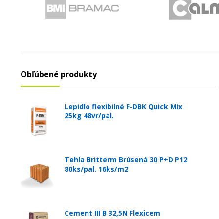
Obľúbené produkty
Lepidlo flexibilné F-DBK Quick Mix
25kg 48vr/pal.
Tehla Britterm Brúsená 30 P+D P12
80ks/pal. 16ks/m2
Cement III B 32,5N Flexicem