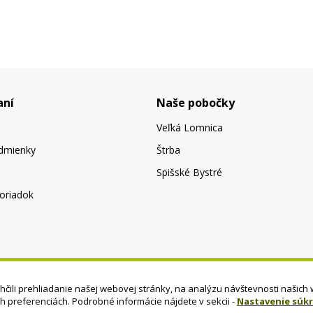
aní
Naše pobočky
Veľká Lomnica
dmienky
Štrba
Spišské Bystré
oriadok
čili prehliadanie našej webovej stránky, na analýzu návštevnosti našich 
ch preferenciách. Podrobné informácie nájdete v sekcii -
Nastavenie súk