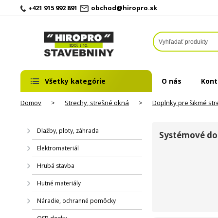
+421 915 992 891
obchod@hiropro.sk
Všetky kategórie
O nás
Kont
Domov
>
Strechy, strešné okná
>
Doplnky pre šikmé str
Dlažby, ploty, záhrada
Systémové do
Elektromateriál
Hrubá stavba
Hutné materiály
Náradie, ochranné pomôcky