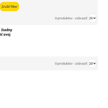
0 produktov
-
zobraziť
 žiadny
ť svoj
0 produktov
-
zobraziť