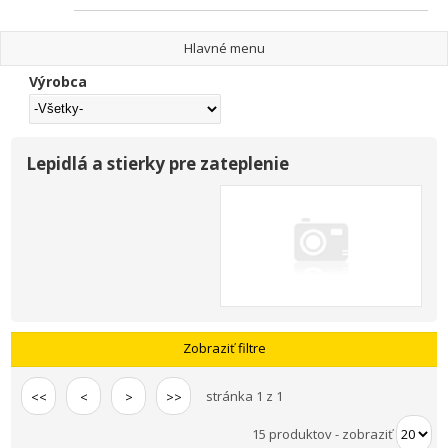
Hlavné menu
Výrobca
Lepidlá a stierky pre zateplenie
Zobraziť filtre
stránka 1 z 1
<<
<
>
>>
15 produktov
-
zobraziť