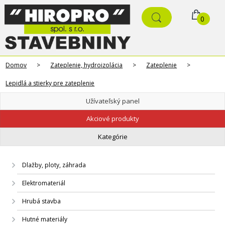
0
Domov
>
Zateplenie, hydroizolácia
>
Zateplenie
>
Lepidlá a stierky pre zateplenie
Užívateľský panel
Akciové produkty
Kategórie
Dlažby, ploty, záhrada
Elektromateriál
Hrubá stavba
Hutné materiály