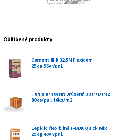
Obľúbené produkty
Cement III B 32,5N Flexicem
25kg 56vr/pal.
Tehla Britterm Brúsená 30 P+D P12
80ks/pal. 16ks/m2
Lepidlo flexibilné F-DBK Quick Mix
25kg 48vr/pal.