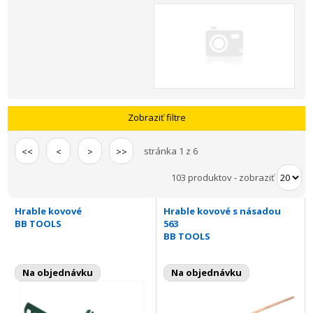
Zobraziť filtre
stránka 1 z 6
<<
<
>
>>
103 produktov
-
zobraziť
Hrable kovové
Hrable kovové s násadou
BB TOOLS
563
BB TOOLS
Na objednávku
Na objednávku