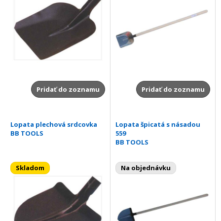
Pridať do zoznamu
Pridať do zoznamu
Lopata plechová srdcovka
Lopata špicatá s násadou
BB TOOLS
559
BB TOOLS
Skladom
Na objednávku