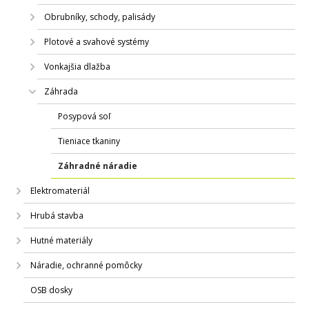
Obrubníky, schody, palisády
Plotové a svahové systémy
Vonkajšia dlažba
Záhrada
Posypová soľ
Tieniace tkaniny
Záhradné náradie
Elektromateriál
Hrubá stavba
Hutné materiály
Náradie, ochranné pomôcky
OSB dosky