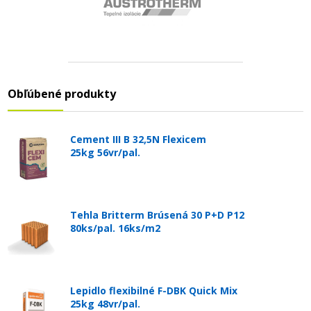
Obľúbené produkty
Cement III B 32,5N Flexicem
25kg 56vr/pal.
Tehla Britterm Brúsená 30 P+D P12
80ks/pal. 16ks/m2
Lepidlo flexibilné F-DBK Quick Mix
25kg 48vr/pal.