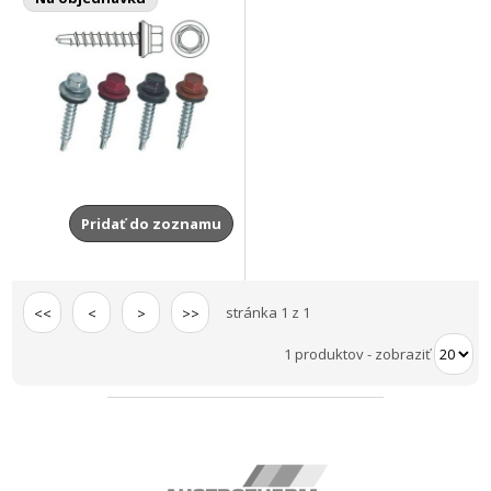
Pridať do zoznamu
stránka 1 z 1
<<
<
>
>>
1 produktov
-
zobraziť