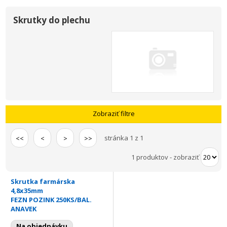
Skrutky do plechu
Zobraziť filtre
stránka 1 z 1
<<
<
>
>>
1 produktov
-
zobraziť
Skrutka farmárska
4,8x35mm
FEZN POZINK 250KS/BAL.
ANAVEK
Na objednávku