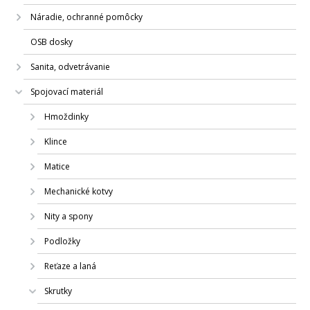
Náradie, ochranné pomôcky
OSB dosky
Sanita, odvetrávanie
Spojovací materiál
Hmoždinky
Klince
Matice
Mechanické kotvy
Nity a spony
Podložky
Reťaze a laná
Skrutky