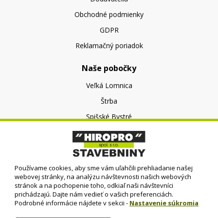
Obchodné podmienky
GDPR
Reklamačný poriadok
Naše pobočky
Veľká Lomnica
Štrba
Spišské Bystré
O nás
O spoločnosti
Používame cookies, aby sme vám uľahčili prehliadanie našej
Kontakt
webovej stránky, na analýzu návštevnosti našich webových
stránok a na pochopenie toho, odkiaľ naši návštevníci
prichádzajú. Dajte nám vedieť o vašich preferenciách.
Podrobné informácie nájdete v sekcii -
Nastavenie súkromia