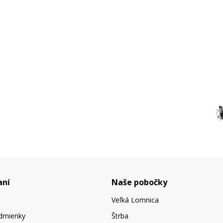
aní
Naše pobočky
Veľká Lomnica
dmienky
Štrba