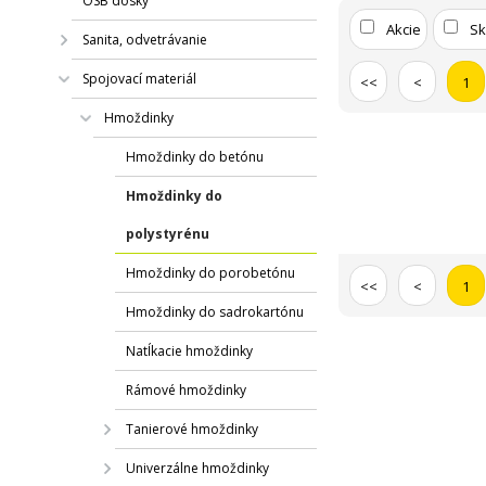
OSB dosky
Akcie
S
Sanita, odvetrávanie
Spojovací materiál
<<
<
1
Hmoždinky
Hmoždinky do betónu
Hmoždinky do
polystyrénu
Hmoždinky do porobetónu
<<
<
1
Hmoždinky do sadrokartónu
Natĺkacie hmoždinky
Rámové hmoždinky
Tanierové hmoždinky
Univerzálne hmoždinky