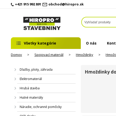
+421 915 992 891
obchod@hiropro.sk
Všetky kategórie
O nás
Kont
Domov
>
Spojovací materiál
>
Hmoždinky
>
Hmožd
Dlažby, ploty, záhrada
Hmoždinky do
Elektromateriál
Hrubá stavba
Hutné materiály
Náradie, ochranné pomôcky