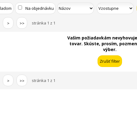
kladom
Na objednávku
stránka 1 z 1
>
>>
Vašim požiadavkám nevyhovuje
tovar. Skúste, prosím, pozmeni
výber.
stránka 1 z 1
>
>>