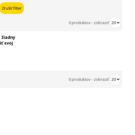
0 produktov
-
zobraziť
 žiadny
ť svoj
0 produktov
-
zobraziť