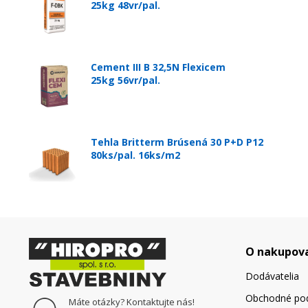
25kg 48vr/pal.
Cement III B 32,5N Flexicem
25kg 56vr/pal.
Tehla Britterm Brúsená 30 P+D P12
80ks/pal. 16ks/m2
O nakupov
Dodávatelia
Obchodné po
Máte otázky? Kontaktujte nás!