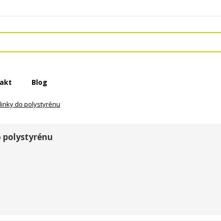
akt
Blog
inky do polystyrénu
 polystyrénu