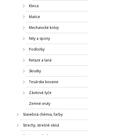
Klince
Matice
Mechanické kotvy
Nity a spony
Podložky
Reťaze a laná
Skrutky
Tesárske kovanie
Závitové tyče
Zemné vruty
Stavebná chémia, farby
Strechy, strešné okná