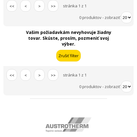
stránka 1 z 1
<<
<
>
>>
0 produktov
-
zobraziť
Vašim požiadavkám nevyhovuje žiadny
tovar. Skúste, prosím, pozmeniť svoj
výber.
stránka 1 z 1
<<
<
>
>>
0 produktov
-
zobraziť