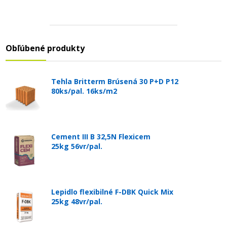
Obľúbené produkty
Tehla Britterm Brúsená 30 P+D P12
80ks/pal. 16ks/m2
Cement III B 32,5N Flexicem
25kg 56vr/pal.
Lepidlo flexibilné F-DBK Quick Mix
25kg 48vr/pal.