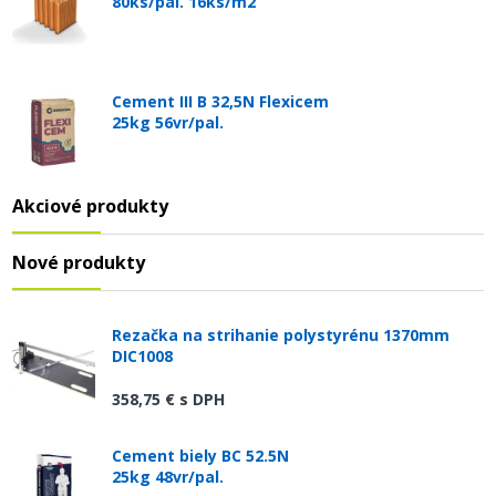
80ks/pal. 16ks/m2
Cement III B 32,5N Flexicem
25kg 56vr/pal.
Akciové produkty
Nové produkty
Rezačka na strihanie polystyrénu 1370mm
DIC1008
358,75 €
s DPH
Cement biely BC 52.5N
25kg 48vr/pal.