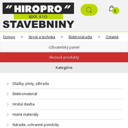
0
Domov
>
Stroje a technika
>
Elektronáradie
>
Ostatné
Užívateľský panel
Akciové produkty
Kategórie
Dlažby, ploty, záhrada
Elektromateriál
Hrubá stavba
Hutné materiály
Náradie, ochranné pomôcky