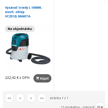
Vysávač triedy L 1000W,
mech. oklep
VC2512L MAKITA
Na objednávku
222,42 €
s DPH
Kúpiť
stránka 1 z 1
<<
<
>
>>
11 produktov
-
zobraziť