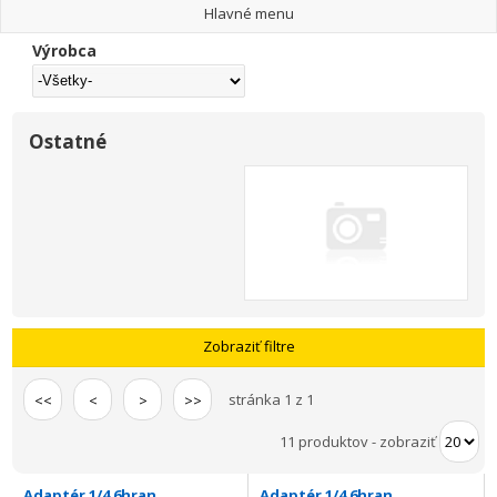
Hlavné menu
Výrobca
Ostatné
Zobraziť filtre
stránka 1 z 1
<<
<
>
>>
11 produktov
-
zobraziť
Adaptér 1/4 6hran
Adaptér 1/4 6hran