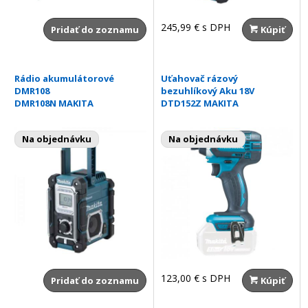
245,99 €
s DPH
Pridať do zoznamu
Kúpiť
Rádio akumulátorové
Uťahovač rázový
DMR108
bezuhlíkový Aku 18V
DMR108N MAKITA
DTD152Z MAKITA
Na objednávku
Na objednávku
123,00 €
s DPH
Pridať do zoznamu
Kúpiť