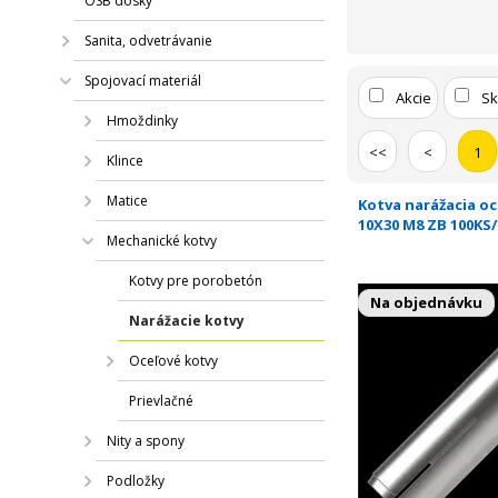
OSB dosky
Sanita, odvetrávanie
Spojovací materiál
Akcie
S
Hmoždinky
<<
<
1
Klince
Matice
Kotva narážacia o
10X30 M8 ZB 100KS
Mechanické kotvy
Kotvy pre porobetón
Na objednávku
Narážacie kotvy
Oceľové kotvy
Prievlačné
Nity a spony
Podložky