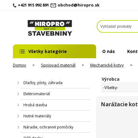
+421 915 992 891
obchod@hiropro.sk
Všetky kategórie
O nás
Kont
Domov
>
Spojovací materiál
>
Mechanické kotvy
>
Výrobca
Dlažby, ploty, záhrada
Elektromateriál
Narážacie ko
Hrubá stavba
Hutné materiály
Náradie, ochranné pomôcky