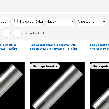
kladom
Na objednávku
stránka 1 z 1
>
>>
celová KNO
Kotva narážacia ocelová KNO
Kotva naráž
/BAL. HAŠPL
12X40 M10 ZB 50KS/BAL. HAŠPL
15X50 M12 Z
Na objednávku
Na objed