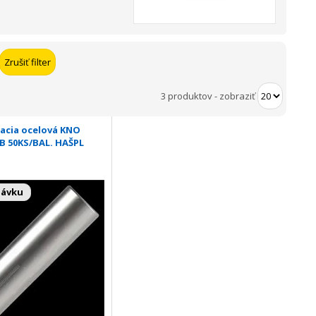
3 produktov
-
zobraziť
acia ocelová KNO
B 50KS/BAL. HAŠPL
návku