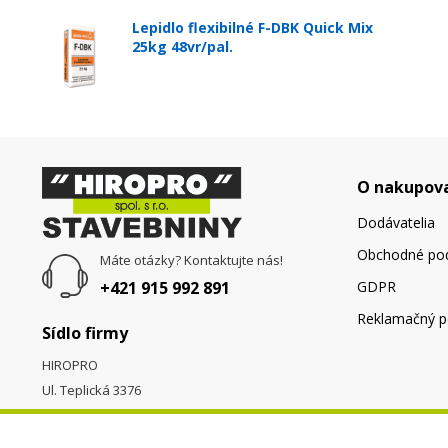
Lepidlo flexibilné F-DBK Quick Mix
25kg 48vr/pal.
O nakupov
Dodávatelia
Obchodné po
Máte otázky? Kontaktujte nás!
+421 915 992 891
GDPR
Reklamačný p
Sídlo firmy
HIROPRO
Ul. Teplická 3376
058 01
Poprad