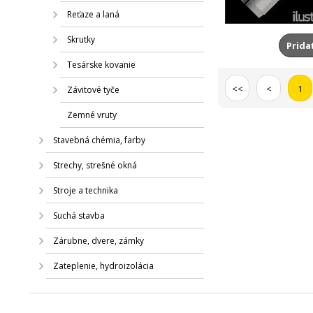
Reťaze a laná
Skrutky
Prida
Tesárske kovanie
<<
<
1
Závitové tyče
Zemné vruty
Stavebná chémia, farby
Strechy, strešné okná
Stroje a technika
Suchá stavba
Zárubne, dvere, zámky
Zateplenie, hydroizolácia