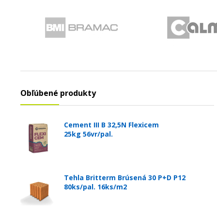
Obľúbené produkty
Cement III B 32,5N Flexicem
25kg 56vr/pal.
Tehla Britterm Brúsená 30 P+D P12
80ks/pal. 16ks/m2