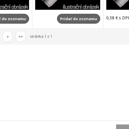
0,58 €
s DP
ť do zoznamu
Pridať do zoznamu
stránka 1 z 1
>
>>