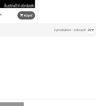
H
Kúpiť
3 produktov
-
zobraziť