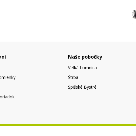
aní
Naše pobočky
Veľká Lomnica
dmienky
Štrba
Spišské Bystré
oriadok