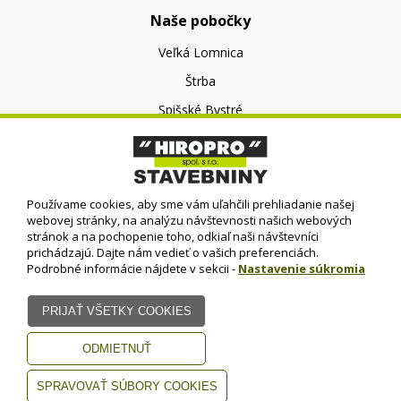
Naše pobočky
Veľká Lomnica
Štrba
Spišské Bystré
O nás
O spoločnosti
Používame cookies, aby sme vám uľahčili prehliadanie našej
Kontakt
webovej stránky, na analýzu návštevnosti našich webových
stránok a na pochopenie toho, odkiaľ naši návštevníci
prichádzajú. Dajte nám vedieť o vašich preferenciách.
Podrobné informácie nájdete v sekcii -
Nastavenie súkromia
© HIROPRO, spol. s r.o.
- 2023
Dizajn - Elall, spol. s r. o. -
Všetky práva vyhradené
www.elall.sk
Potrebujete pomoc?