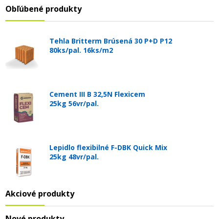
Obľúbené produkty
Tehla Britterm Brúsená 30 P+D P12
80ks/pal. 16ks/m2
Cement III B 32,5N Flexicem
25kg 56vr/pal.
Lepidlo flexibilné F-DBK Quick Mix
25kg 48vr/pal.
Akciové produkty
Nové produkty