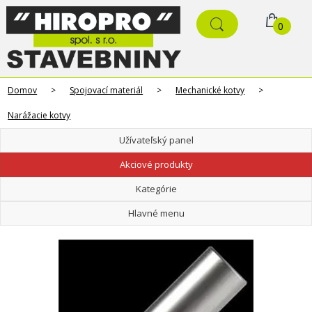
0
Domov
>
Spojovací materiál
>
Mechanické kotvy
>
Narážacie kotvy
Užívateľský panel
Akciové produkty
Kategórie
Hlavné menu