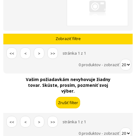
Zobraziť filtre
stránka 1 z 1
<<
<
>
>>
0 produktov
-
zobraziť
Vašim požiadavkám nevyhovuje žiadny
tovar. Skúste, prosím, pozmeniť svoj
výber.
stránka 1 z 1
<<
<
>
>>
0 produktov
-
zobraziť