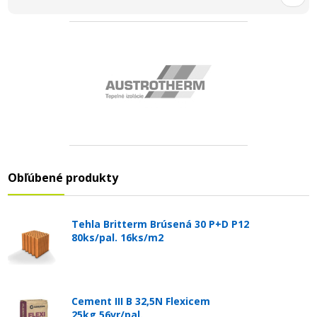
Obľúbené produkty
Tehla Britterm Brúsená 30 P+D P12
80ks/pal. 16ks/m2
Cement III B 32,5N Flexicem
25kg 56vr/pal.