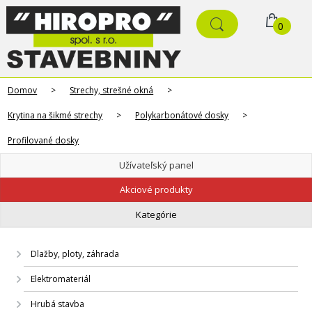
0
Domov
>
Strechy, strešné okná
>
Krytina na šikmé strechy
>
Polykarbonátové dosky
>
Profilované dosky
Užívateľský panel
Akciové produkty
Kategórie
Dlažby, ploty, záhrada
Elektromateriál
Hrubá stavba