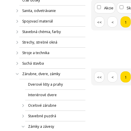
OSB dosky
Akcie
S
Sanita, odvetrávanie
Spojovací materiál
<<
<
1
Stavebná chémia, farby
Strechy, strešné okná
Stroje a technika
Suchá stavba
Zárubne, dvere, zámky
<<
<
1
Dverové lišty a prahy
Interiérové dvere
Oceľové zárubne
Stavebné puzdrá
Zámky a závesy