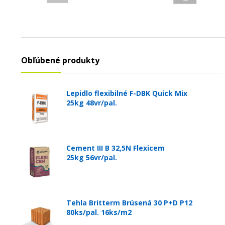
Obľúbené produkty
Lepidlo flexibilné F-DBK Quick Mix
25kg 48vr/pal.
Cement III B 32,5N Flexicem
25kg 56vr/pal.
Tehla Britterm Brúsená 30 P+D P12
80ks/pal. 16ks/m2