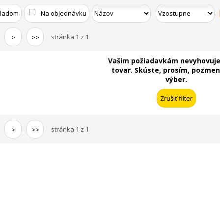
kladom
Na objednávku
stránka 1 z 1
>
>>
Vašim požiadavkám nevyhovuje
tovar. Skúste, prosím, pozmeni
výber.
stránka 1 z 1
>
>>