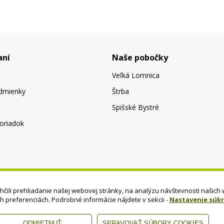
aní
Naše pobočky
Veľká Lomnica
dmienky
Štrba
Spišské Bystré
oriadok
čili prehliadanie našej webovej stránky, na analýzu návštevnosti našich 
ch preferenciách. Podrobné informácie nájdete v sekcii -
Nastavenie súk