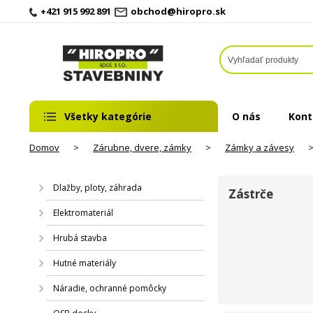
+421 915 992 891
obchod@hiropro.sk
Všetky kategórie
O nás
Kont
Domov
>
Zárubne, dvere, zámky
>
Zámky a závesy
Dlažby, ploty, záhrada
Zástrče
Elektromateriál
Hrubá stavba
Hutné materiály
Náradie, ochranné pomôcky