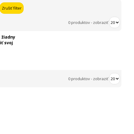
0 produktov
-
zobraziť
 žiadny
ť svoj
0 produktov
-
zobraziť