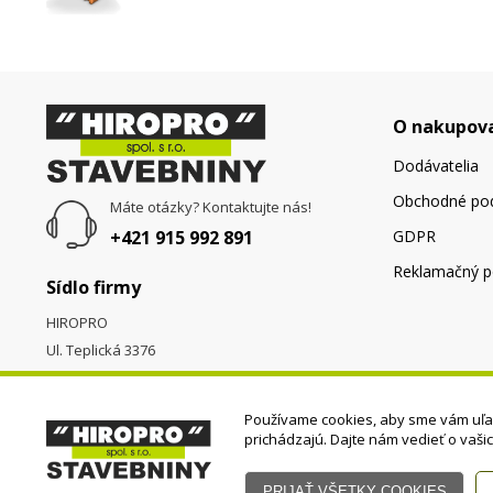
O nakupov
Dodávatelia
Obchodné po
Máte otázky? Kontaktujte nás!
+421 915 992 891
GDPR
Reklamačný p
Sídlo firmy
HIROPRO
Ul. Teplická 3376
058 01
Poprad
Používame cookies, aby sme vám uľah
prichádzajú. Dajte nám vedieť o vaši