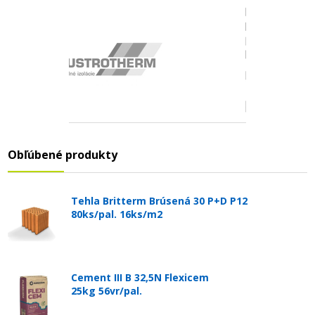
Obľúbené produkty
Tehla Britterm Brúsená 30 P+D P12
80ks/pal. 16ks/m2
Cement III B 32,5N Flexicem
25kg 56vr/pal.