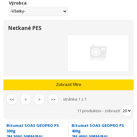
Výrobca
Netkané PES
Zobraziť filtre
stránka 1 z 1
<<
<
>
>>
11 produktov
-
zobraziť
Bitumat SOAS GEOPRO PS
Bitumat SOAS GEOPRO PS
300g
400g
2M 300G 50BM/BAL.
2M 400G 50BM/BAL.