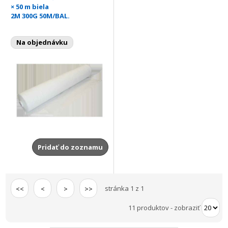
× 50 m biela
2M 300G 50M/BAL.
Na objednávku
Pridať do zoznamu
stránka 1 z 1
<<
<
>
>>
11 produktov
-
zobraziť