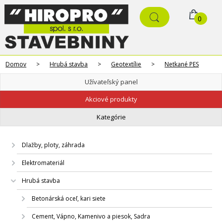
0
Domov
>
Hrubá stavba
>
Geotextílie
>
Netkané PES
Užívateľský panel
Akciové produkty
Kategórie
Dlažby, ploty, záhrada
Elektromateriál
Hrubá stavba
Betonárská oceľ, kari siete
Cement, Vápno, Kamenivo a piesok, Sadra