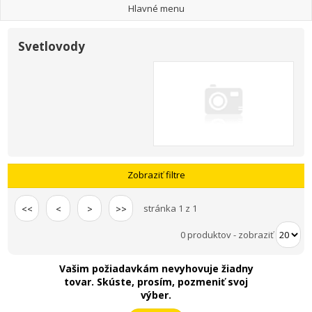
Hlavné menu
Svetlovody
Zobraziť filtre
stránka 1 z 1
<<
<
>
>>
0 produktov
-
zobraziť
Vašim požiadavkám nevyhovuje žiadny
tovar. Skúste, prosím, pozmeniť svoj
výber.