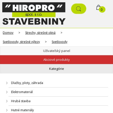
0
Domov
>
Strechy, strešné okná
>
Svetlovody, strešné výlezy
>
Svetlovody
Užívateľský panel
Akciové produkty
Kategórie
Dlažby, ploty, záhrada
Elektromateriál
Hrubá stavba
Hutné materiály