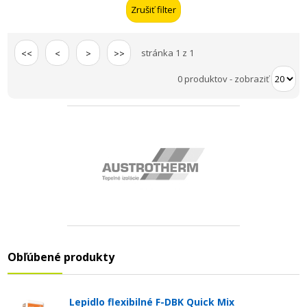
stránka 1 z 1
<<
<
>
>>
0 produktov
-
zobraziť
Obľúbené produkty
Lepidlo flexibilné F-DBK Quick Mix