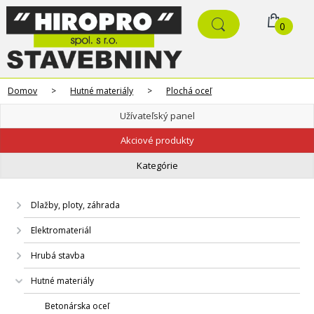
0
Domov
>
Hutné materiály
>
Plochá oceľ
Užívateľský panel
Akciové produkty
Kategórie
Dlažby, ploty, záhrada
Elektromateriál
Hrubá stavba
Hutné materiály
Betonárska oceľ