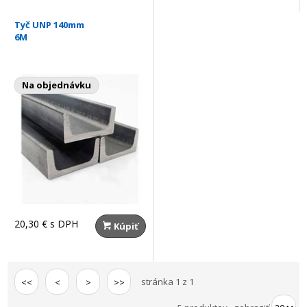
Tyč UNP 140mm
6M
Na objednávku
20,30 €
s DPH
Kúpiť
stránka 1 z 1
<<
<
>
>>