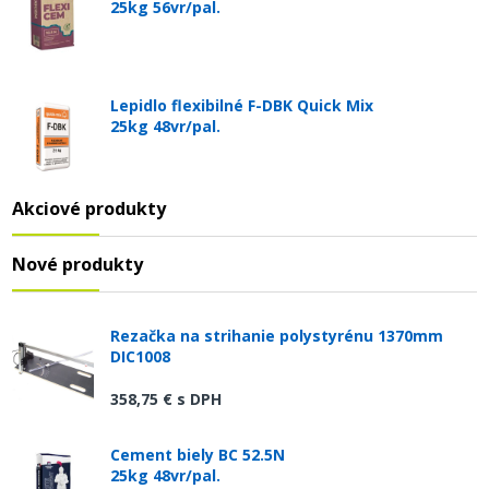
25kg 56vr/pal.
Lepidlo flexibilné F-DBK Quick Mix
25kg 48vr/pal.
Akciové produkty
Nové produkty
Rezačka na strihanie polystyrénu 1370mm
DIC1008
358,75 €
s DPH
Cement biely BC 52.5N
25kg 48vr/pal.