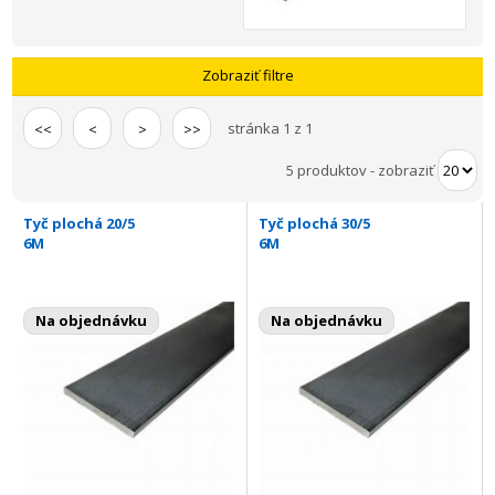
Zobraziť filtre
stránka 1 z 1
<<
<
>
>>
5 produktov
-
zobraziť
Tyč plochá 20/5
Tyč plochá 30/5
6M
6M
Na objednávku
Na objednávku