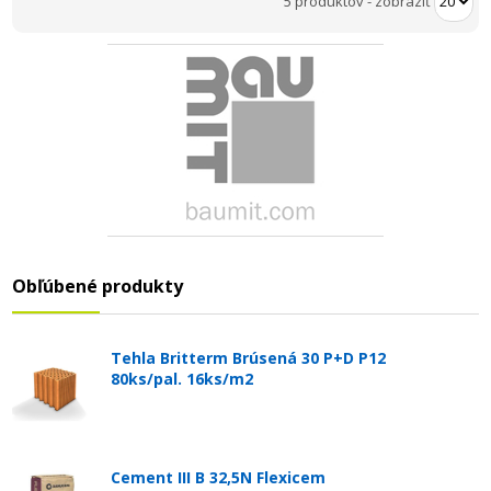
5 produktov
-
zobraziť
Obľúbené produkty
Tehla Britterm Brúsená 30 P+D P12
80ks/pal. 16ks/m2
Cement III B 32,5N Flexicem