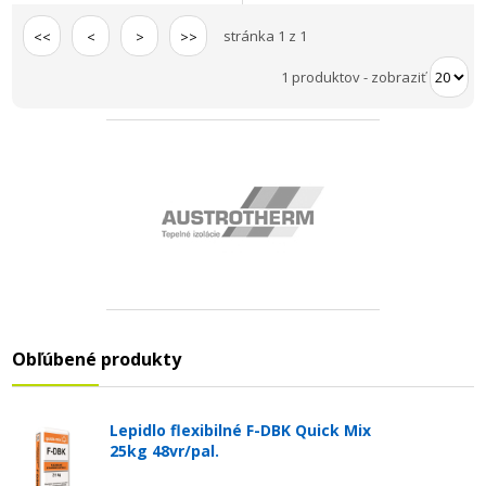
stránka 1 z 1
<<
<
>
>>
1 produktov
-
zobraziť
Obľúbené produkty
Lepidlo flexibilné F-DBK Quick Mix
25kg 48vr/pal.