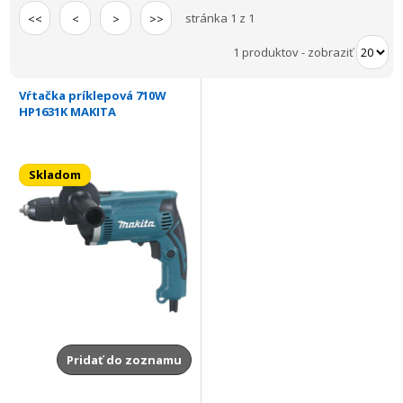
stránka 1 z 1
<<
<
>
>>
1 produktov
-
zobraziť
Vŕtačka príklepová 710W
HP1631K MAKITA
Skladom
Pridať do zoznamu