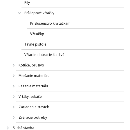
Píly
Príklepové vŕtačky
Príslušenstvo k vŕtačkám
Vŕtačky
Tavné pištole
Vŕtacie a búracie kladivá
Kotúče, brusivo
Miešanie materiálu
Rezanie materiálu
Vrtáky, sekáče
Zariadenie stavieb
Zváracie potreby
Suchá stavba