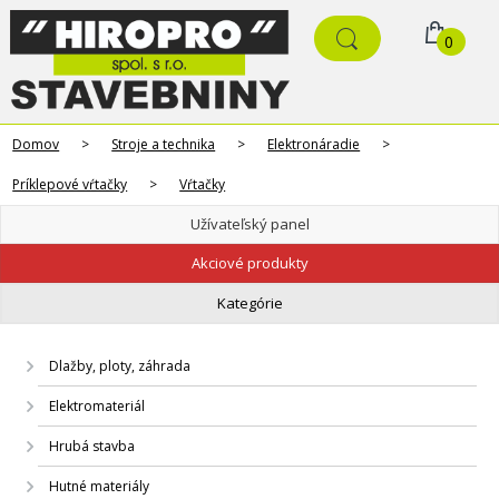
0
Domov
>
Stroje a technika
>
Elektronáradie
>
Príklepové vŕtačky
>
Vŕtačky
Užívateľský panel
Akciové produkty
Kategórie
Dlažby, ploty, záhrada
Elektromateriál
Hrubá stavba
Hutné materiály