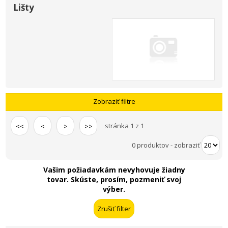
Lišty
Zobraziť filtre
stránka 1 z 1
<<
<
>
>>
0 produktov
-
zobraziť
Vašim požiadavkám nevyhovuje žiadny
tovar. Skúste, prosím, pozmeniť svoj
výber.