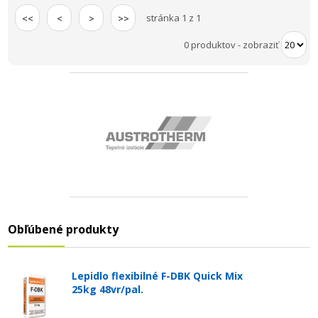
stránka 1 z 1
<<
<
>
>>
0 produktov
-
zobraziť
Obľúbené produkty
Lepidlo flexibilné F-DBK Quick Mix
25kg 48vr/pal.