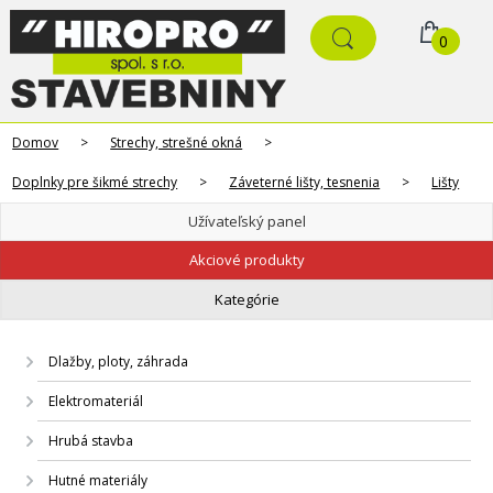
0
Domov
>
Strechy, strešné okná
>
Doplnky pre šikmé strechy
>
Záveterné lišty, tesnenia
>
Lišty
Užívateľský panel
Akciové produkty
Kategórie
Dlažby, ploty, záhrada
Elektromateriál
Hrubá stavba
Hutné materiály