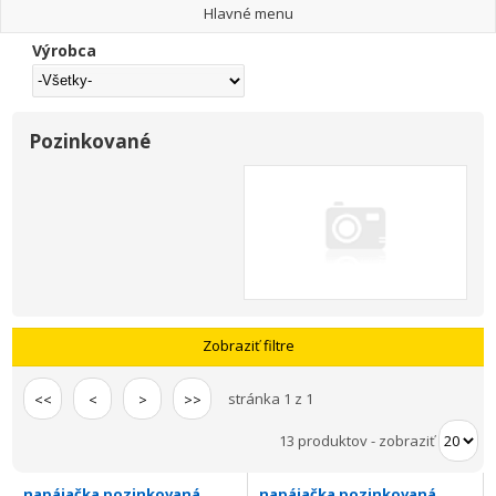
Hlavné menu
Výrobca
Pozinkované
Zobraziť filtre
stránka 1 z 1
<<
<
>
>>
13 produktov
-
zobraziť
napájačka pozinkovaná,
napájačka pozinkovaná,