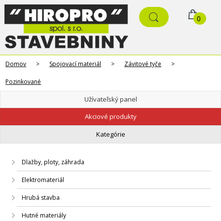
0
Domov
>
Spojovací materiál
>
Závitové tyče
>
Pozinkované
Užívateľský panel
Akciové produkty
Kategórie
Dlažby, ploty, záhrada
Elektromateriál
Hrubá stavba
Hutné materiály