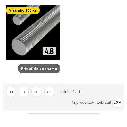
Viac ako 100 ks
Pridať do zoznamu
stránka 1 z 1
<<
<
>
>>
13 produktov
-
zobraziť