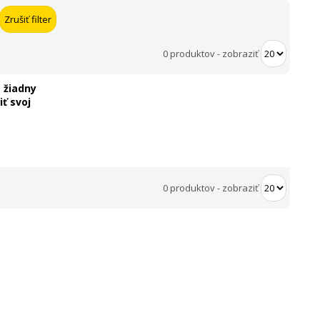
0 produktov
-
zobraziť
 žiadny
ť svoj
0 produktov
-
zobraziť