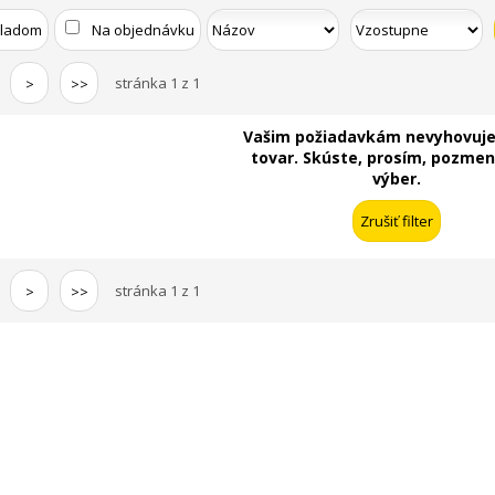
kladom
Na objednávku
stránka 1 z 1
>
>>
Vašim požiadavkám nevyhovuje
tovar. Skúste, prosím, pozmeni
výber.
stránka 1 z 1
>
>>