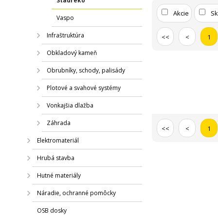
Stadreko
Akcie
S
Vaspo
Infraštruktúra
<<
<
1
Obkladový kameň
Obrubníky, schody, palisády
Plotové a svahové systémy
Vonkajšia dlažba
Záhrada
<<
<
1
Elektromateriál
Hrubá stavba
Hutné materiály
Náradie, ochranné pomôcky
OSB dosky