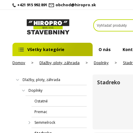
+421 915 992 891
obchod@hiropro.sk
Všetky kategórie
O nás
Kont
Domov
>
Dlažby, ploty, záhrada
>
Doplnky
>
Stad
Dlažby, ploty, záhrada
Stadreko
Doplnky
Ostatné
Premac
Semmelrock