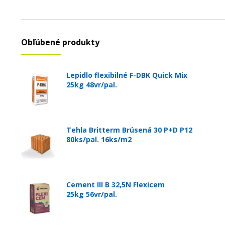
Obľúbené produkty
Lepidlo flexibilné F-DBK Quick Mix
25kg 48vr/pal.
Tehla Britterm Brúsená 30 P+D P12
80ks/pal. 16ks/m2
Cement III B 32,5N Flexicem
25kg 56vr/pal.