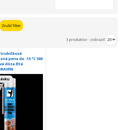
3 produktov
-
zobraziť
 trubičková
ná pena do -15 °C 500
vá dóza žltá
BRAVEN
návku