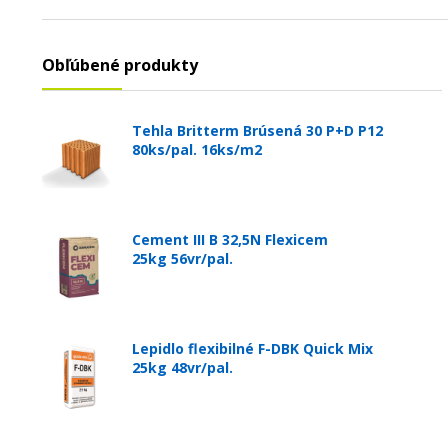
Obľúbené produkty
Tehla Britterm Brúsená 30 P+D P12
80ks/pal. 16ks/m2
Cement III B 32,5N Flexicem
25kg 56vr/pal.
Lepidlo flexibilné F-DBK Quick Mix
25kg 48vr/pal.