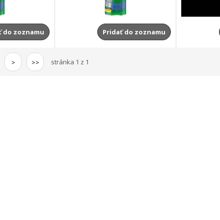
ť do zoznamu
Pridať do zoznamu
stránka 1 z 1
>
>>