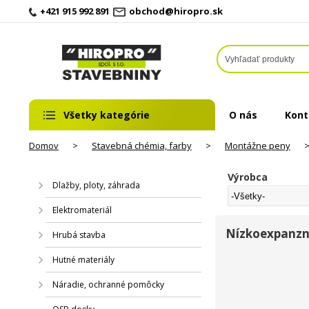
+421 915 992 891
obchod@hiropro.sk
Všetky kategórie
O nás
Kont
Domov
>
Stavebná chémia, farby
>
Montážne peny
Výrobca
Dlažby, ploty, záhrada
Elektromateriál
Nízkoexpanzn
Hrubá stavba
Hutné materiály
Náradie, ochranné pomôcky