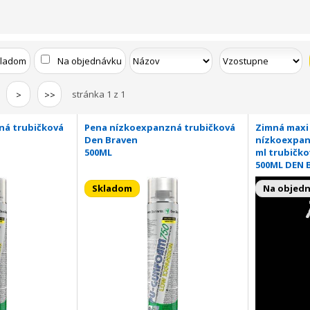
kladom
Na objednávku
stránka 1 z 1
>
>>
ná trubičková
Pena nízkoexpanzná trubičková
Zimná maxi
Den Braven
nízkoexpanz
500ML
ml trubičko
500ML DEN 
Skladom
Na objed