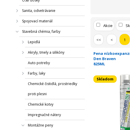
OSB dosky
Sanita, odvetrávanie
Spojovací materiál
Akcie
S
Stavebná chémia, farby
<<
<
1
Lepidlá
Akryly, tmely a silikóny
Pena nízkoexpanz
Den Braven
Auto potreby
825ML
Farby, laky
Skladom
Chemické čistidlá, prostriedky
proti plesni
Chemické kotvy
Impregnačné nátery
Montážne peny