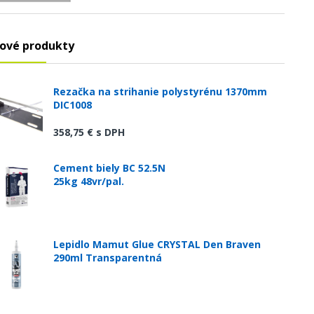
ové produkty
Rezačka na strihanie polystyrénu 1370mm
DIC1008
358,75 €
s DPH
Cement biely BC 52.5N
25kg 48vr/pal.
Lepidlo Mamut Glue CRYSTAL Den Braven
290ml Transparentná