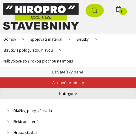
0
Domov
>
Spojovací materiál
>
Skrutky
>
Skrutky s pologuľatou hlavou
>
Nábytkové so širokou plochou na imbus
Užívateľský panel
Akciové produkty
Kategórie
Dlažby, ploty, záhrada
Elektromateriál
Hrubá stavba