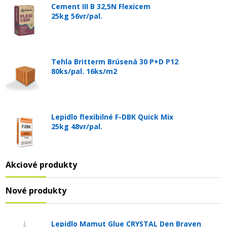
Cement III B 32,5N Flexicem
25kg 56vr/pal.
Tehla Britterm Brúsená 30 P+D P12
80ks/pal. 16ks/m2
Lepidlo flexibilné F-DBK Quick Mix
25kg 48vr/pal.
Akciové produkty
Nové produkty
Lepidlo Mamut Glue CRYSTAL Den Braven