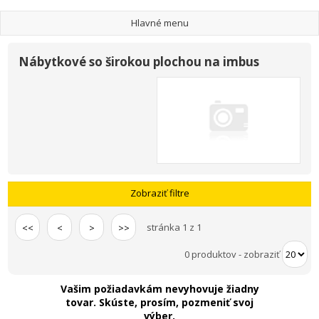
Hlavné menu
Nábytkové so širokou plochou na imbus
Zobraziť filtre
stránka 1 z 1
<<
<
>
>>
0 produktov
-
zobraziť
Vašim požiadavkám nevyhovuje žiadny
tovar. Skúste, prosím, pozmeniť svoj
výber.