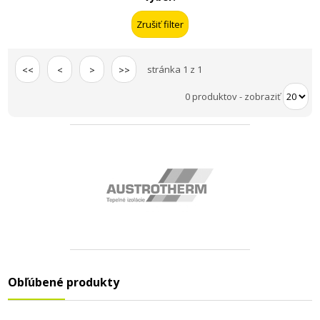
stránka 1 z 1
<<
<
>
>>
0 produktov
-
zobraziť
Obľúbené produkty