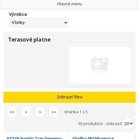
Hlavné menu
Výrobca
Terasové platne
Zobraziť filtre
stránka 1 z 5
<<
<
>
>>
93 produktov
-
zobraziť
ASTI® kombi 7 cm červeno-
Dlažba 002 Mramora