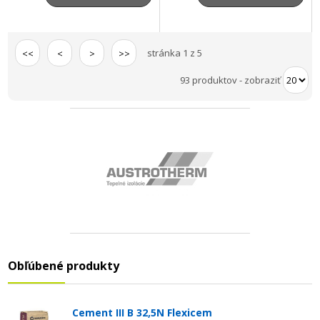
stránka 1 z 5
<<
<
>
>>
93 produktov
-
zobraziť
Obľúbené produkty
Cement III B 32,5N Flexicem