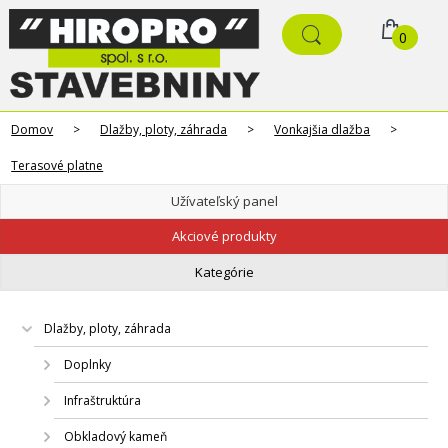
0
Domov
>
Dlažby, ploty, záhrada
>
Vonkajšia dlažba
>
Terasové platne
Užívateľský panel
Akciové produkty
Kategórie
Dlažby, ploty, záhrada
Doplnky
Infraštruktúra
Obkladový kameň