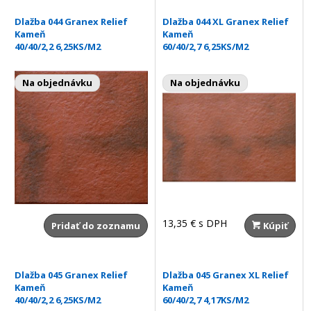
Dlažba 044 Granex Relief
Dlažba 044 XL Granex Relief
Kameň
Kameň
40/40/2,2 6,25KS/M2
60/40/2,7 6,25KS/M2
Na objednávku
Na objednávku
13,35 €
s DPH
Pridať do zoznamu
Kúpiť
Dlažba 045 Granex Relief
Dlažba 045 Granex XL Relief
Kameň
Kameň
40/40/2,2 6,25KS/M2
60/40/2,7 4,17KS/M2