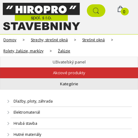
0
Domov
>
Strechy, strešné okná
>
Strešné okná
>
Rolety, žalúzie, markízy
>
Žalúzie
Užívateľský panel
Akciové produkty
Kategórie
Dlažby, ploty, záhrada
Elektromateriál
Hrubá stavba
Hutné materiály