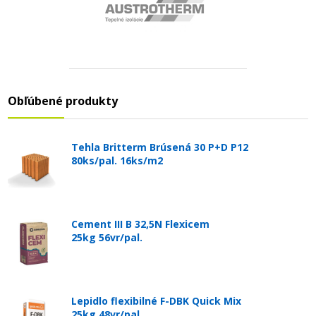
Obľúbené produkty
Tehla Britterm Brúsená 30 P+D P12
80ks/pal. 16ks/m2
Cement III B 32,5N Flexicem
25kg 56vr/pal.
Lepidlo flexibilné F-DBK Quick Mix
25kg 48vr/pal.