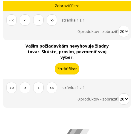
Zobraziť filtre
stránka 1 z 1
<<
<
>
>>
0 produktov
-
zobraziť
Vašim požiadavkám nevyhovuje žiadny
tovar. Skúste, prosím, pozmeniť svoj
výber.
stránka 1 z 1
<<
<
>
>>
0 produktov
-
zobraziť