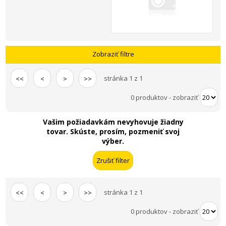
Zobraziť filtre
stránka 1 z 1
<<
<
>
>>
0 produktov
-
zobraziť
Vašim požiadavkám nevyhovuje žiadny
tovar. Skúste, prosím, pozmeniť svoj
výber.
stránka 1 z 1
<<
<
>
>>
0 produktov
-
zobraziť