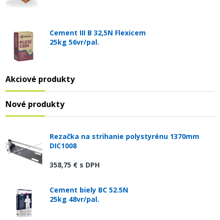
Cement III B 32,5N Flexicem
25kg 56vr/pal.
Akciové produkty
Nové produkty
Rezačka na strihanie polystyrénu 1370mm
DIC1008
358,75 €
s DPH
Cement biely BC 52.5N
25kg 48vr/pal.