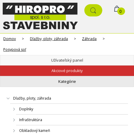
0
Domov
>
Dlažby, ploty, záhrada
>
Záhrada
>
Posypová soľ
Užívateľský panel
Akciové produkty
Kategórie
Dlažby, ploty, záhrada
Doplnky
Infraštruktúra
Obkladový kameň