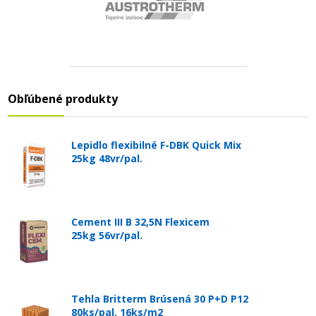
Obľúbené produkty
Lepidlo flexibilné F-DBK Quick Mix
25kg 48vr/pal.
Cement III B 32,5N Flexicem
25kg 56vr/pal.
Tehla Britterm Brúsená 30 P+D P12
80ks/pal. 16ks/m2