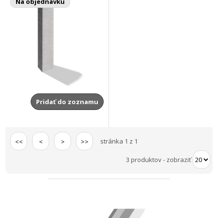
Na objednávku
Pridať do zoznamu
stránka 1 z 1
<<
<
>
>>
3 produktov
-
zobraziť