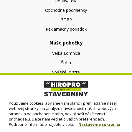
Dodávatelia
Obchodné podmienky
GDPR
Reklamačný poriadok
Naše pobočky
Veľká Lomnica
Štrba
Spišské Bystré
O nás
O spoločnosti
Používame cookies, aby sme vám uľahčili prehliadanie našej
Kontakt
webovej stránky, na analýzu návštevnosti našich webových
stránok a na pochopenie toho, odkiaľ naši návštevníci
prichádzajú. Dajte nám vedieť o vašich preferenciách.
Podrobné informácie nájdete v sekcii -
Nastavenie súkromia