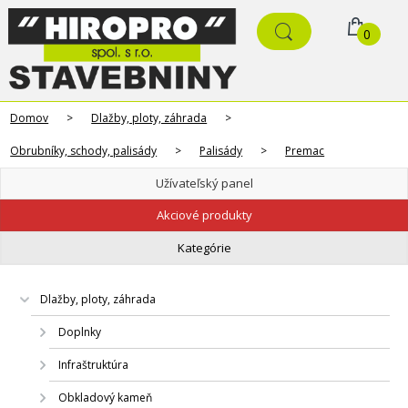
0
Domov
>
Dlažby, ploty, záhrada
>
Obrubníky, schody, palisády
>
Palisády
>
Premac
Užívateľský panel
Akciové produkty
Kategórie
Dlažby, ploty, záhrada
Doplnky
Infraštruktúra
Obkladový kameň