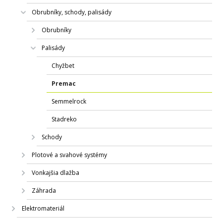
Obrubníky, schody, palisády
Obrubníky
Palisády
Chyžbet
Premac
Semmelrock
Stadreko
Schody
Plotové a svahové systémy
Vonkajšia dlažba
Záhrada
Elektromateriál