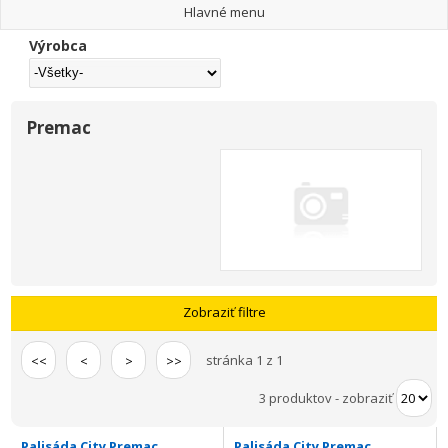
Hlavné menu
Výrobca
Premac
Zobraziť filtre
stránka 1 z 1
<<
<
>
>>
3 produktov
-
zobraziť
Palisáda City Premac
Palisáda City Premac