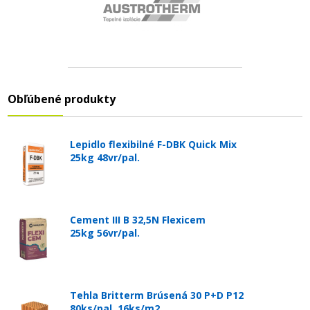
Obľúbené produkty
Lepidlo flexibilné F-DBK Quick Mix
25kg 48vr/pal.
Cement III B 32,5N Flexicem
25kg 56vr/pal.
Tehla Britterm Brúsená 30 P+D P12
80ks/pal. 16ks/m2