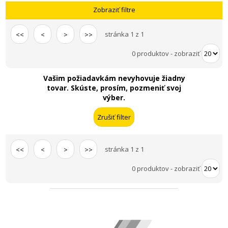
Zobraziť filtre
stránka 1 z 1
<<
<
>
>>
0 produktov
-
zobraziť
Vašim požiadavkám nevyhovuje žiadny
tovar. Skúste, prosím, pozmeniť svoj
výber.
stránka 1 z 1
<<
<
>
>>
0 produktov
-
zobraziť