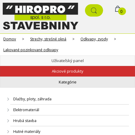
0
Domov
>
Strechy, strešné okná
>
Odkvapy, zvody
>
Lakované pozinkované odkvapy
Užívateľský panel
Akciové produkty
Kategórie
Dlažby, ploty, záhrada
Elektromateriál
Hrubá stavba
Hutné materiály