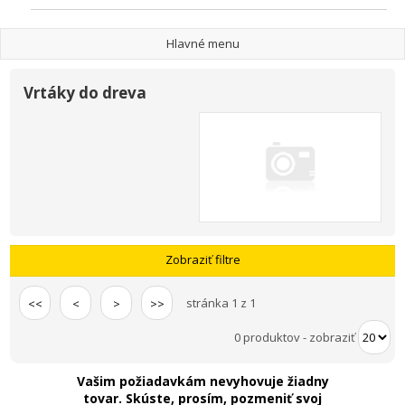
Hlavné menu
Vrtáky do dreva
Zobraziť filtre
stránka 1 z 1
<<
<
>
>>
0 produktov
-
zobraziť
Vašim požiadavkám nevyhovuje žiadny
tovar. Skúste, prosím, pozmeniť svoj