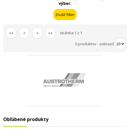
výber.
stránka 1 z 1
<<
<
>
>>
0 produktov
-
zobraziť
Obľúbené produkty