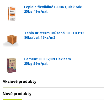
Lepidlo flexibilné F-DBK Quick Mix
25kg 48vr/pal.
Tehla Britterm Brúsená 30 P+D P12
80ks/pal. 16ks/m2
Cement III B 32,5N Flexicem
25kg 56vr/pal.
Akciové produkty
Nové produkty