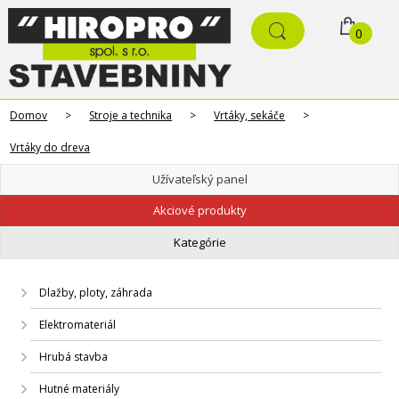
0
Domov
>
Stroje a technika
>
Vrtáky, sekáče
>
Vrtáky do dreva
Užívateľský panel
Akciové produkty
Kategórie
Dlažby, ploty, záhrada
Elektromateriál
Hrubá stavba
Hutné materiály