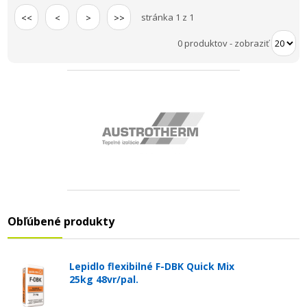
stránka 1 z 1
<<
<
>
>>
0 produktov
-
zobraziť
Obľúbené produkty
Lepidlo flexibilné F-DBK Quick Mix
25kg 48vr/pal.