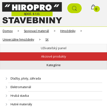
0
Domov
>
Spojovací materiál
>
Hmoždinky
>
Univerzálne hmoždinky
>
SX
Užívateľský panel
Akciové produkty
Kategórie
Dlažby, ploty, záhrada
Elektromateriál
Hrubá stavba
Hutné materiály