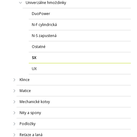
Univerzálne hmoždinky
DuoPower
N-F cylindrická
N-S zapustená
Ostatné
SX
UX
Klince
Matice
Mechanické kotvy
Nity a spony
Podložky
Reťaze a laná