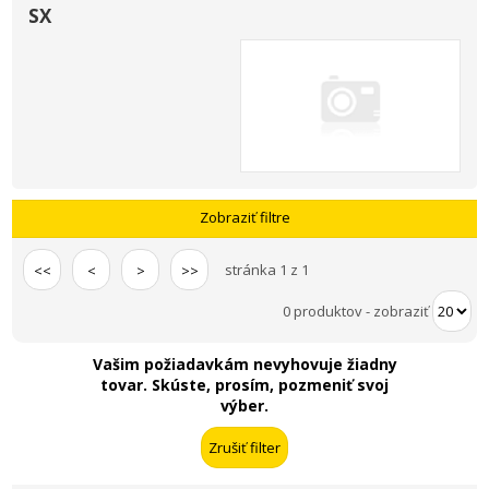
SX
Zobraziť filtre
stránka 1 z 1
<<
<
>
>>
0 produktov
-
zobraziť
Vašim požiadavkám nevyhovuje žiadny
tovar. Skúste, prosím, pozmeniť svoj
výber.